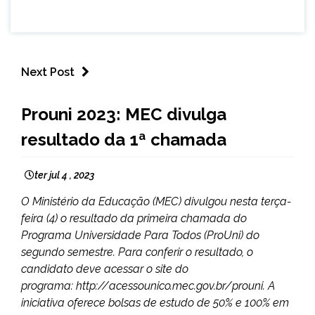
Next Post
BRASIL
Prouni 2023: MEC divulga
CAPELINHA
resultado da 1ª chamada
MINAS
GERAIS
NOTÍCIAS
ter jul 4 , 2023
O Ministério da Educação (MEC) divulgou nesta terça-
feira (4) o resultado da primeira chamada do
Programa Universidade Para Todos (ProUni) do
segundo semestre. Para conferir o resultado, o
candidato deve acessar o site do
programa: http://acessounico.mec.gov.br/prouni. A
iniciativa oferece bolsas de estudo de 50% e 100% em