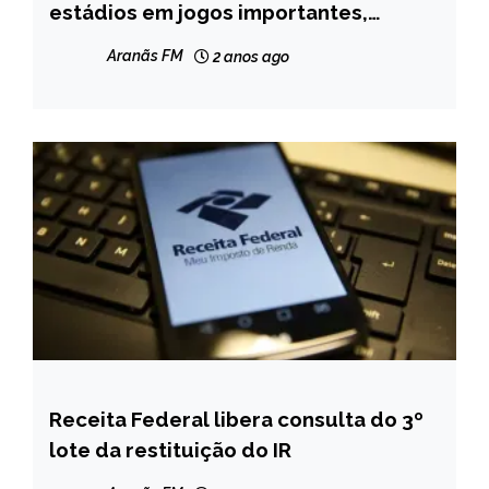
GERAIS
estádios em jogos importantes,
anuncia governador em exercício
NOTÍCIAS
Aranãs FM
2 anos ago
Receita Federal libera consulta do 3º
BRASIL
lote da restituição do IR
NOTÍCIAS