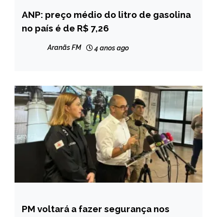
ANP: preço médio do litro de gasolina
BRASIL
no país é de R$ 7,26
NOTÍCIAS
Aranãs FM
4 anos ago
PM voltará a fazer segurança nos
MINAS