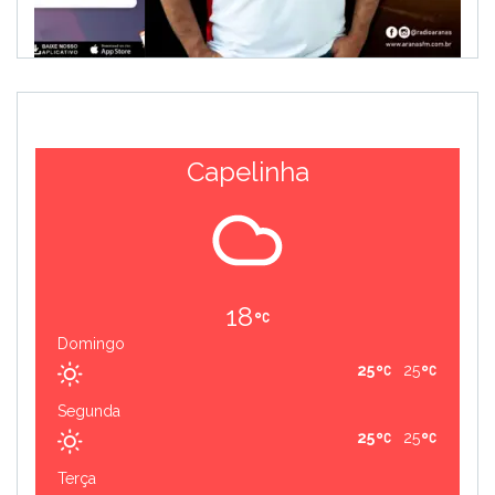
Capelinha
18
Domingo
25
25
Segunda
25
25
Terça