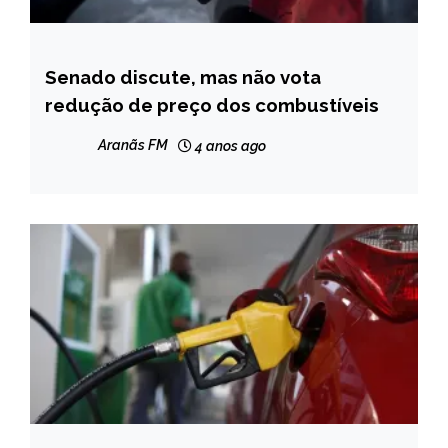
Senado discute, mas não vota
BRASIL
redução de preço dos combustíveis
NOTÍCIAS
Aranãs FM
4 anos ago