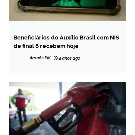
Beneficiários do Auxílio Brasil com NIS
BRASIL
de final 6 recebem hoje
NOTÍCIAS
Aranãs FM
4 anos ago