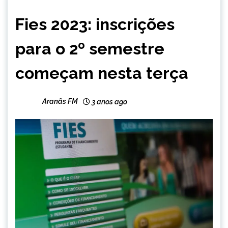
BRASIL
Fies 2023: inscrições
CAPELINHA
MINAS
para o 2º semestre
GERAIS
NOTÍCIAS
começam nesta terça
Aranãs FM
3 anos ago