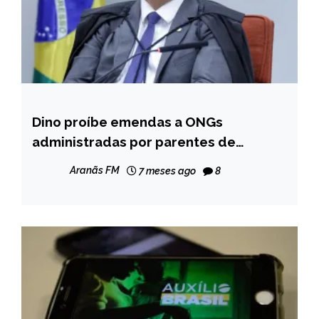
Dino proíbe emendas a ONGs
BRASIL
administradas por parentes de
NOTÍCIAS
parlamentares
Aranãs FM
7 meses ago
8