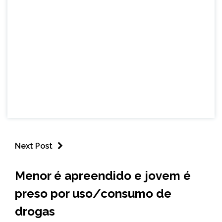
Next Post
CAPELINHA
Menor é apreendido e jovem é
MINAS
preso por uso/consumo de
GERAIS
NOTÍCIAS
drogas