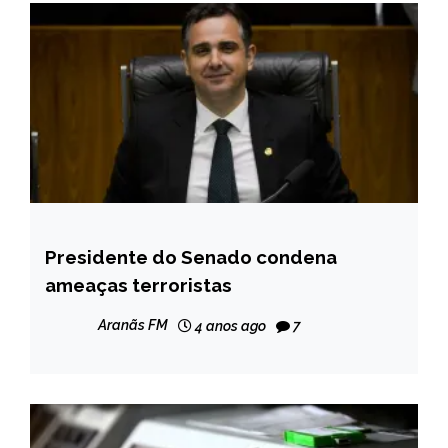
Presidente do Senado condena
BRASIL
ameaças terroristas
NOTÍCIAS
Aranãs FM
4 anos ago
7