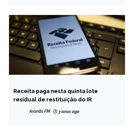
Receita paga nesta quinta lote
BRASIL
residual de restituição do IR
NOTÍCIAS
Aranãs FM
3 anos ago