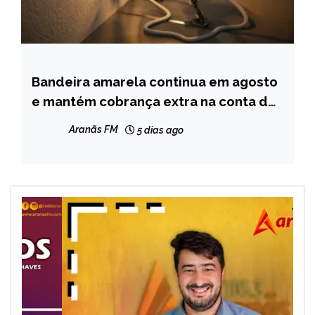
Bandeira amarela continua em agosto
BRASIL
e mantém cobrança extra na conta de
CAPELINHA
luz
MINAS
Aranãs FM
5 dias ago
GERAIS
NOTÍCIAS