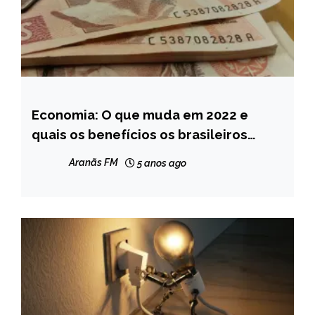
Economia: O que muda em 2022 e
BRASIL
quais os benefícios os brasileiros
NOTÍCIAS
terão este ano
Aranãs FM
5 anos ago