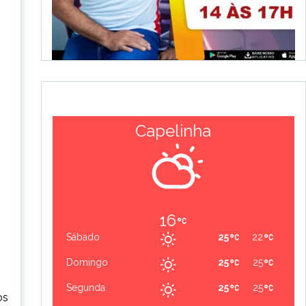
Capelinha
16
Sábado
25
22
Domingo
25
25
Segunda
25
25
os