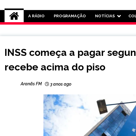
Rádio Aranãs 105.3
A RÁDIO
PROGRAMAÇÃO
NOTÍCIAS
CO
BRASIL
INSS começa a pagar segun
CAPELINHA
MINAS
recebe acima do piso
GERAIS
NOTÍCIAS
Aranãs FM
3 anos ago