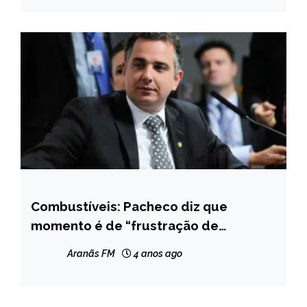
Combustíveis: Pacheco diz que
BRASIL
momento é de “frustração de
NOTÍCIAS
expectativa”
Aranãs FM
4 anos ago