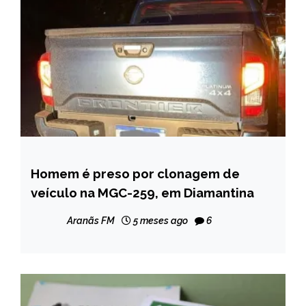
Homem é preso por clonagem de
MINAS
GERAIS
veículo na MGC-259, em Diamantina
NOTÍCIAS
Aranãs FM
5 meses ago
6