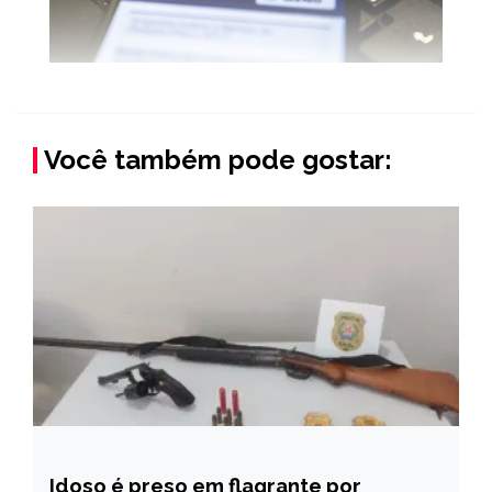
Você também pode gostar:
Idoso é preso em flagrante por
CAPELINHA