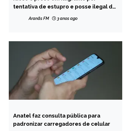
tentativa de estupro e posse ilegal de
MINAS
arma de fogo em Santa Maria do
GERAIS
Aranãs FM
3 anos ago
Suaçuí
NOTÍCIAS
Anatel faz consulta pública para
BRASIL
padronizar carregadores de celular
NOTÍCIAS