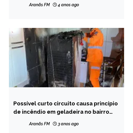
Aranãs FM
4 anos ago
Possível curto circuito causa princípio
CAPELINHA
de incêndio em geladeira no bairro
NOTÍCIAS
Vista Alegre
Aranãs FM
3 anos ago