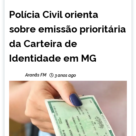
CAPELINHA
Polícia Civil orienta
MINAS
GERAIS
sobre emissão prioritária
NOTÍCIAS
da Carteira de
Identidade em MG
Aranãs FM
3 anos ago