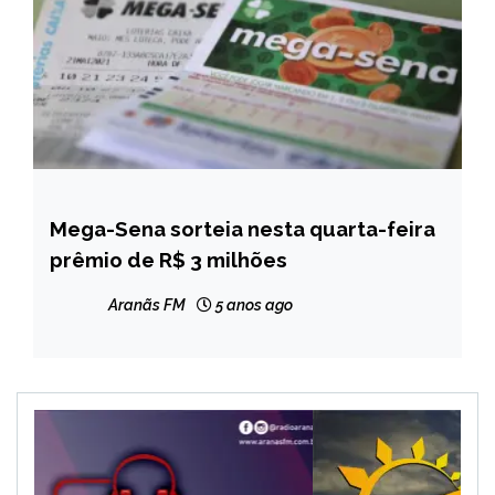
Mega-Sena sorteia nesta quarta-feira
BRASIL
prêmio de R$ 3 milhões
NOTÍCIAS
Aranãs FM
5 anos ago