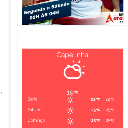
Capelinha
19
e
Sexta
22
22
Sábado
25
25
Domingo
25
25