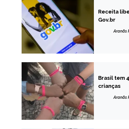
Receita lib
BRASIL
Gov.br
NOTÍCIAS
Aranãs
Brasil tem 
BRASIL
crianças
NOTÍCIAS
Aranãs