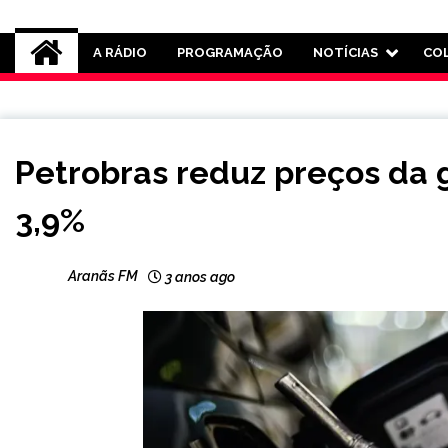
Rádio Aranãs 105.3
A RÁDIO
PROGRAMAÇÃO
NOTÍCIAS
CO
BRASIL
Petrobras reduz preços da 
CAPELINHA
MINAS
3,9%
GERAIS
NOTÍCIAS
Aranãs FM
3 anos ago