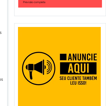
Previsão completa
s
os