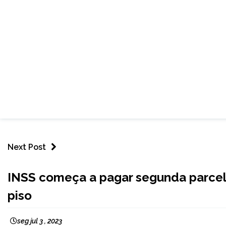
Next Post
BRASIL
INSS começa a pagar segunda parcel
CAPELINHA
piso
MINAS
GERAIS
NOTÍCIAS
seg jul 3 , 2023