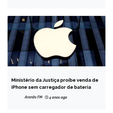
Ministério da Justiça proíbe venda de
BRASIL
iPhone sem carregador de bateria
NOTÍCIAS
Aranãs FM
4 anos ago