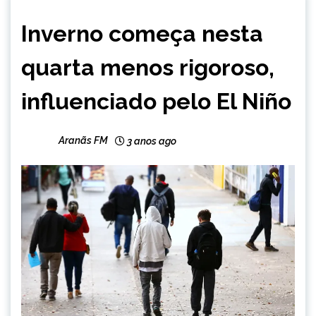
BRASIL
Inverno começa nesta
NOTÍCIAS
quarta menos rigoroso,
influenciado pelo El Niño
Aranãs FM
3 anos ago