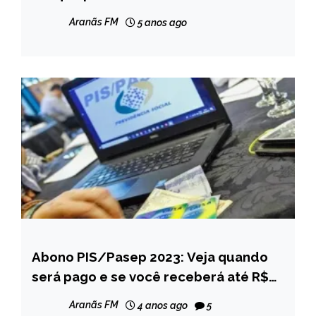
abertos
Aranãs FM
5 anos ago
Abono PIS/Pasep 2023: Veja quando
BRASIL
será pago e se você receberá até R$
NOTÍCIAS
1.320
Aranãs FM
4 anos ago
5