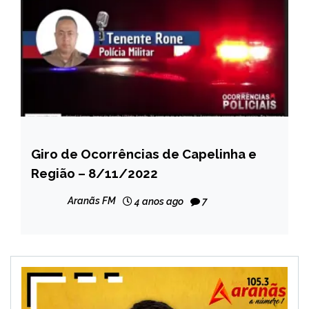
Giro de Ocorrências de Capelinha e
CAPELINHA
Região – 8/11/2022
NOTÍCIAS
Aranãs FM
4 anos ago
7