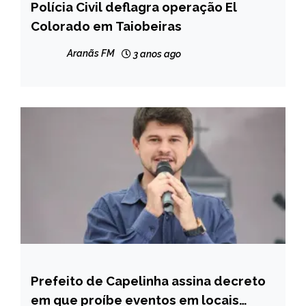
Polícia Civil deflagra operação El
MINAS
GERAIS
Colorado em Taiobeiras
NOTÍCIAS
Aranãs FM
3 anos ago
Prefeito de Capelinha assina decreto
CAPELINHA
em que proíbe eventos em locais
NOTÍCIAS