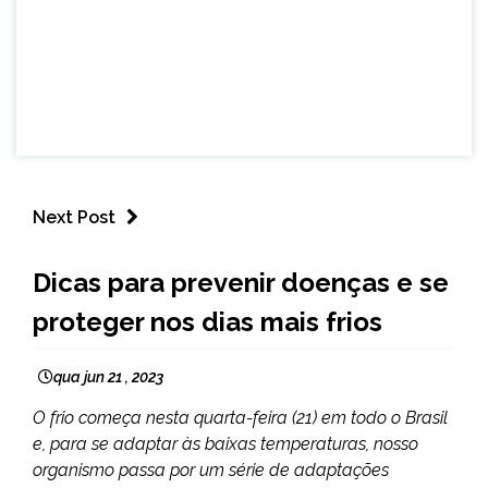
Next Post
BRASIL
Dicas para prevenir doenças e se
CAPELINHA
proteger nos dias mais frios
MINAS
GERAIS
NOTÍCIAS
qua jun 21 , 2023
O frio começa nesta quarta-feira (21) em todo o Brasil
e, para se adaptar às baixas temperaturas, nosso
organismo passa por um série de adaptações