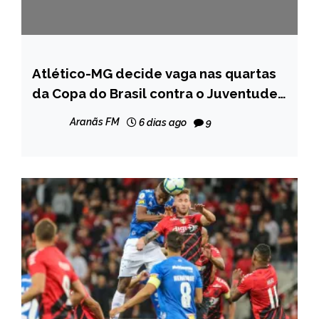
Atlético-MG decide vaga nas quartas
ESPORTES
da Copa do Brasil contra o Juventude
NOTÍCIAS
nesta terça-feira
Aranãs FM
6 dias ago
9