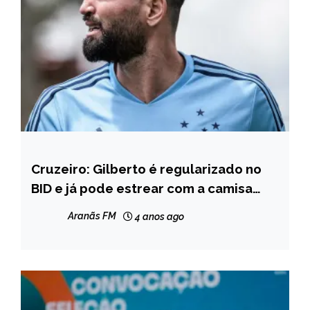
Cruzeiro: Gilberto é regularizado no
ESPORTES
BID e já pode estrear com a camisa
celeste
Aranãs FM
4 anos ago