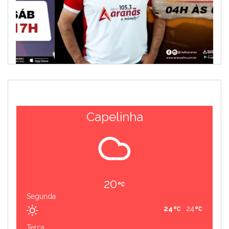
Capelinha
20
Segunda
24
24
Terça