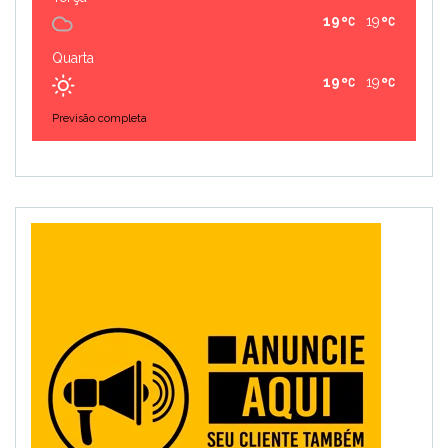
19
19
Quarta
19
19
Previsão completa