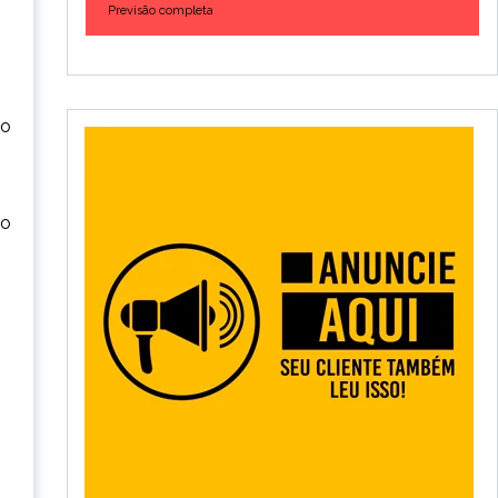
Previsão completa
io
io