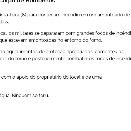
 Corpo de Bombeiros
uinta-feira (8) para conter um incêndio em um amontoado de
duva.
al, os militares se depararam com grandes focos de incênd
as que estavam amontoadas no entorno do forno.
ando equipamentos de proteção apropriados, combateu os
erior do forno e posteriormente combater os focos de incênd
 com o apoio do proprietário do local e de uma
gua. Ninguém se feriu.