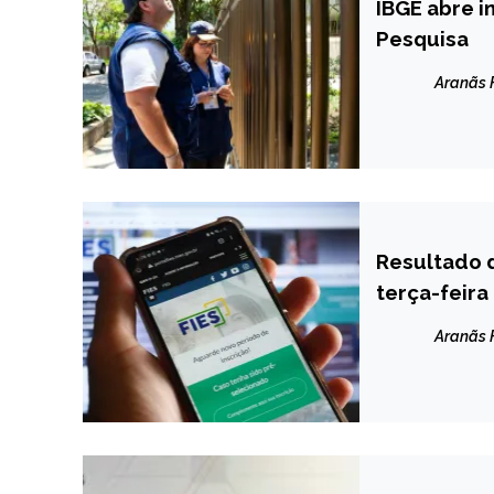
IBGE abre i
BRASIL
Pesquisa
NOTÍCIAS
Aranãs
Resultado 
BRASIL
terça-feira
NOTÍCIAS
Aranãs