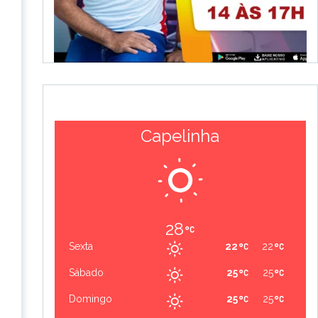
Capelinha
28
Sexta
22
22
Sábado
25
25
Domingo
25
25