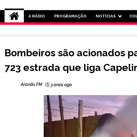
Rádio Aranãs 105.3
A RÁDIO
PROGRAMAÇÃO
NOTÍCIAS
CO
CAPELINHA
Bombeiros são acionados pa
MINAS
GERAIS
723 estrada que liga Capel
NOTÍCIAS
Aranãs FM
3 anos ago