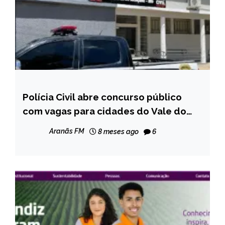
Polícia Civil abre concurso público
CAPELINHA
com vagas para cidades do Vale do
MINAS
Jequitinhonha
GERAIS
Aranãs FM
8 meses ago
6
NOTÍCIAS