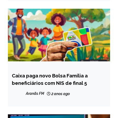
Caixa paga novo Bolsa Família a
BRASIL
beneficiários com NIS de final 5
NOTÍCIAS
Aranãs FM
2 anos ago