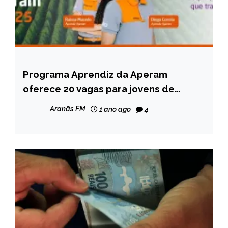
Programa Aprendiz da Aperam
CAPELINHA
oferece 20 vagas para jovens de
NOTÍCIAS
Capelinha
Aranãs FM
1 ano ago
4