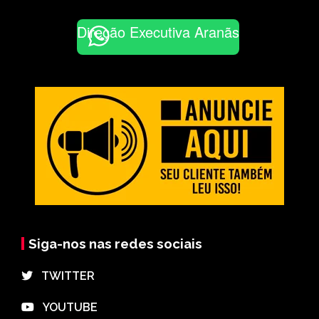
Direção Executiva Aranãs
Siga-nos nas redes sociais
⠀TWITTER
⠀YOUTUBE