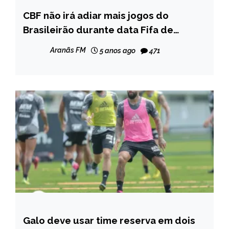
CBF não irá adiar mais jogos do
ESPORTES
Brasileirão durante data Fifa de
outubro
Aranãs FM
5 anos ago
471
Galo deve usar time reserva em dois
ESPORTES