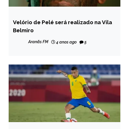
Velório de Pelé será realizado na Vila
ESPORTES
Belmiro
NOTÍCIAS
Aranãs FM
4 anos ago
5