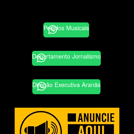
Pedidos Musicais
Departamento Jornalismo
Direção Executiva Aranãs