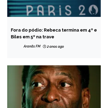
Fora do pódio: Rebeca termina em 4º e
ESPORTES
Biles em 5º na trave
Aranãs FM
2 anos ago