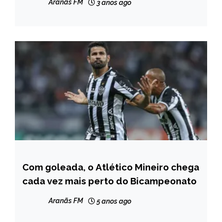
Aranãs FM
3 anos ago
Com goleada, o Atlético Mineiro chega
ESPORTES
cada vez mais perto do Bicampeonato
Aranãs FM
5 anos ago