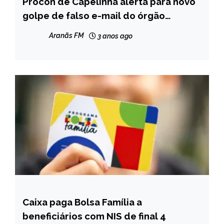
Procon de Capelinha alerta para novo
CAPELINHA
golpe de falso e-mail do órgão
NOTÍCIAS
enviado para empresas da cidade
Aranãs FM
3 anos ago
Caixa paga Bolsa Família a
BRASIL
beneficiários com NIS de final 4
NOTÍCIAS