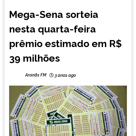
BRASIL
Mega-Sena sorteia
CAPELINHA
MINAS
nesta quarta-feira
GERAIS
NOTÍCIAS
prêmio estimado em R$
39 milhões
Aranãs FM
3 anos ago