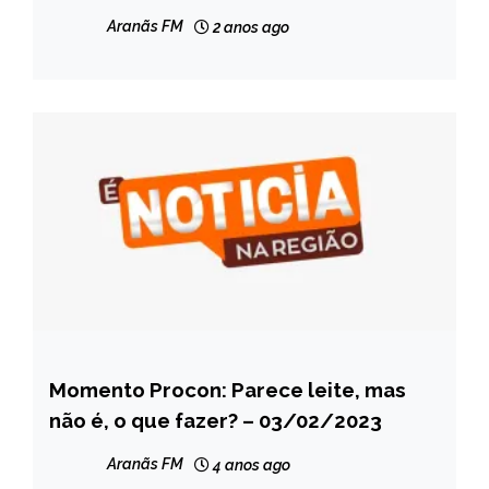
Aranãs FM
2 anos ago
Momento Procon: Parece leite, mas
CAPELINHA
não é, o que fazer? – 03/02/2023
NOTÍCIAS
Aranãs FM
4 anos ago