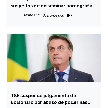
suspeitos de disseminar pornografia
NOTÍCIAS
infantil
Aranãs FM
4 anos ago
5
TSE suspende julgamento de
BRASIL
Bolsonaro por abuso de poder nas
NOTÍCIAS