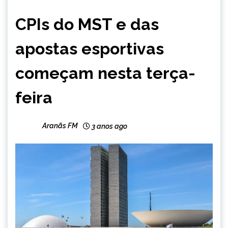
BRASIL
CPIs do MST e das
NOTÍCIAS
apostas esportivas
começam nesta terça-
feira
Aranãs FM
3 anos ago