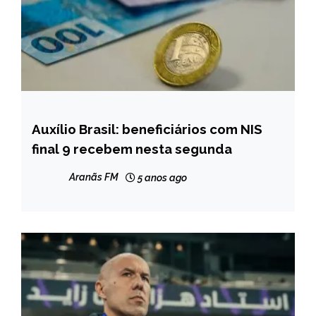
Auxílio Brasil: beneficiários com NIS
BRASIL
final 9 recebem nesta segunda
NOTÍCIAS
Aranãs FM
5 anos ago