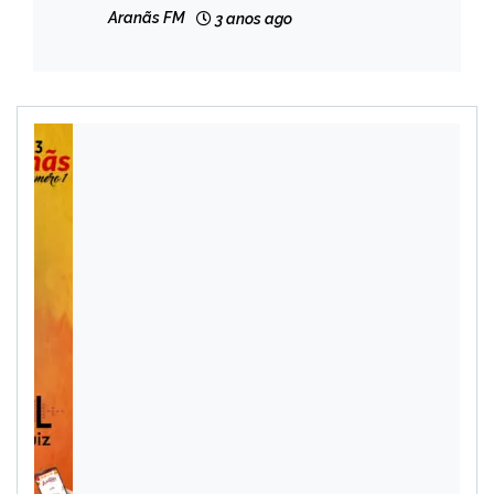
eleições
Aranãs FM
3 anos ago