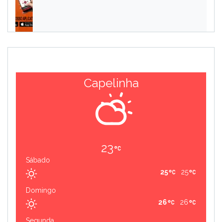
Capelinha
23
Sábado
25
25
Domingo
26
26
Segunda