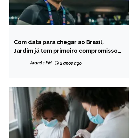
Com data para chegar ao Brasil,
ESPORTES
Jardim já tem primeiro compromisso
NOTÍCIAS
pelo Cruzeiro
Aranãs FM
2 anos ago