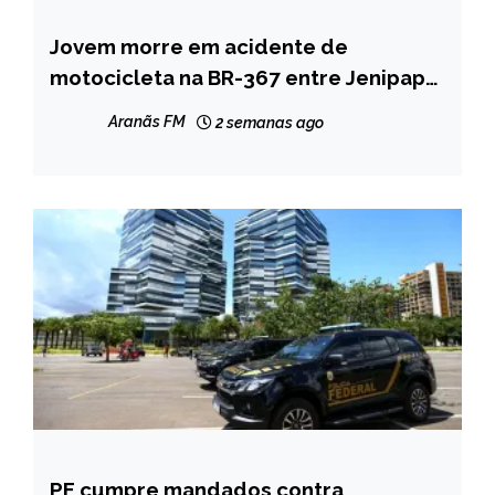
Jovem morre em acidente de
MINAS
GERAIS
motocicleta na BR-367 entre Jenipapo
de Minas e Francisco Badaró
NOTÍCIAS
Aranãs FM
2 semanas ago
PF cumpre mandados contra
BRASIL