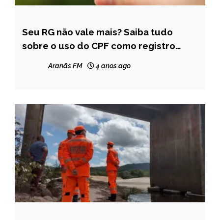
Seu RG não vale mais? Saiba tudo
BRASIL
sobre o uso do CPF como registro
NOTÍCIAS
único
Aranãs FM
4 anos ago