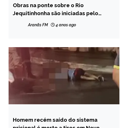
Obras na ponte sobre o Rio
CAPELINHA
Jequitinhonha são iniciadas pelo
MINAS
Governo de Minas
GERAIS
Aranãs FM
4 anos ago
NOTÍCIAS
Homem recém saído do sistema
MINAS
GERAIS
prisional é morto a tiros em Novo