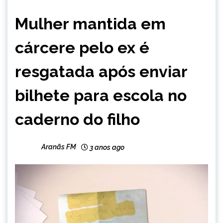
MINAS
Mulher mantida em
GERAIS
NOTÍCIAS
cárcere pelo ex é
resgatada após enviar
bilhete para escola no
caderno do filho
Aranãs FM
3 anos ago