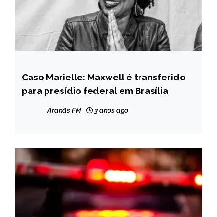
Caso Marielle: Maxwell é transferido
BRASIL
para presídio federal em Brasília
NOTÍCIAS
Aranãs FM
3 anos ago