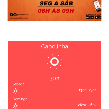
Capelinha
30
Sábado
25
25
Domingo
26
26