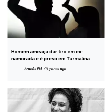
Homem ameaça dar tiro em ex-
CAPELINHA
namorada e é preso em Turmalina
MINAS
GERAIS
Aranãs FM
3 anos ago
NOTÍCIAS