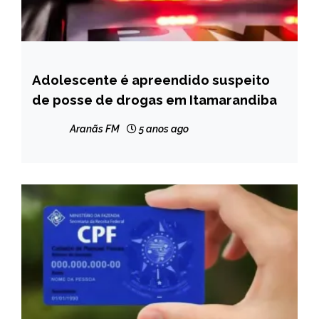
Adolescente é apreendido suspeito
CAPELINHA
de posse de drogas em Itamarandiba
MINAS
GERAIS
Aranãs FM
5 anos ago
NOTÍCIAS