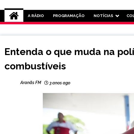
Rádio Aranãs 105.3
A RÁDIO
PROGRAMAÇÃO
NOTÍCIAS
CO
BRASIL
Entenda o que muda na polí
NOTÍCIAS
combustíveis
Aranãs FM
3 anos ago