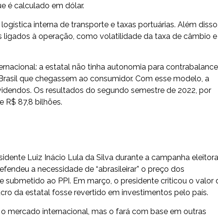
ue é calculado em dólar.
ística interna de transporte e taxas portuárias. Além disso
ligados à operação, como volatilidade da taxa de câmbio e
rnacional: a estatal não tinha autonomia para contrabalance
o Brasil que chegassem ao consumidor. Com esse modelo, a
dividendos. Os resultados do segundo semestre de 2022, por
e R$ 87,8 bilhões.
idente Luiz Inácio Lula da Silva durante a campanha eleitora
fendeu a necessidade de “abrasileirar” o preço dos
se submetido ao PPI. Em março, o presidente criticou o valor 
cro da estatal fosse revertido em investimentos pelo país.
 o mercado internacional, mas o fará com base em outras