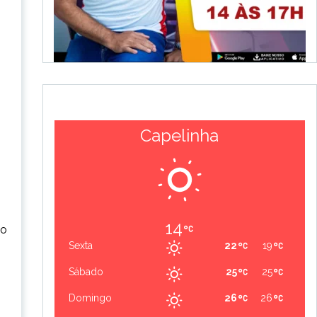
Capelinha
14
 o
Sexta
22
19
Sábado
25
25
Domingo
26
26