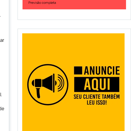
Previsão completa
,
ar
l
de