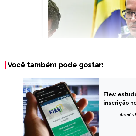
Você também pode gostar:
Fies: estud
NOTÍCIAS
inscrição h
Aranãs