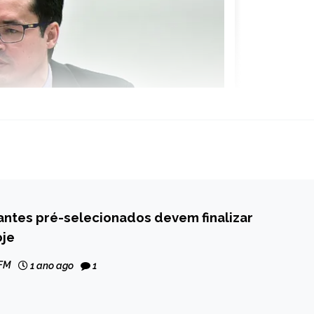
antes pré-selecionados devem finalizar
oje
 FM
1 ano ago
1