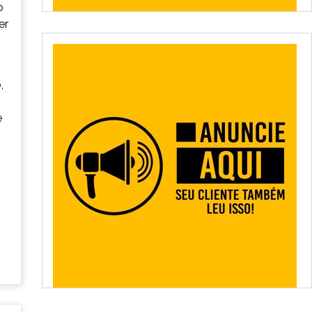
o
er
,
e