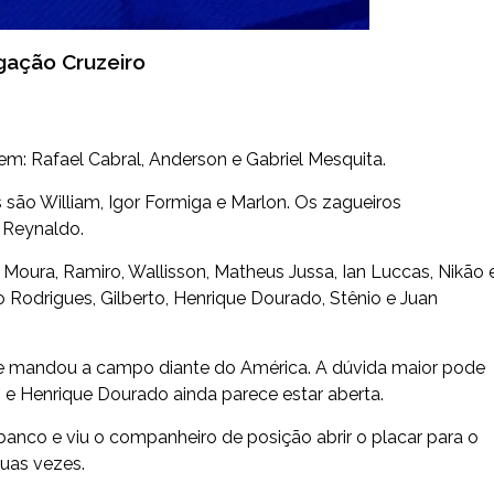
lgação Cruzeiro
em: Rafael Cabral, Anderson e Gabriel Mesquita.
 são William, Igor Formiga e Marlon. Os zagueiros
e Reynaldo.
oura, Ramiro, Wallisson, Matheus Jussa, Ian Luccas, Nikão 
no Rodrigues, Gilberto, Henrique Dourado, Stênio e Juan
que mandou a campo diante do América. A dúvida maior pode
o e Henrique Dourado ainda parece estar aberta.
 banco e viu o companheiro de posição abrir o placar para o
duas vezes.