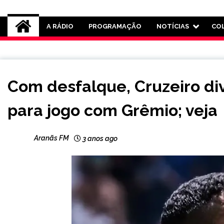
Rádio Aranãs 105.3
A RÁDIO
PROGRAMAÇÃO
NOTÍCIAS
CO
ESPORTES
Com desfalque, Cruzeiro div
para jogo com Grêmio; veja
Aranãs FM
3 anos ago