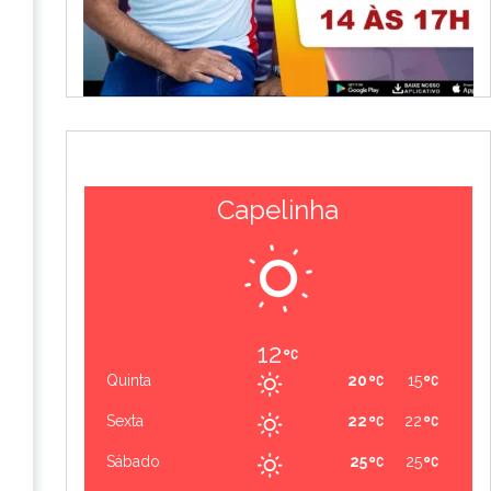
Capelinha
12
Quinta
20
15
Sexta
22
22
Sábado
25
25