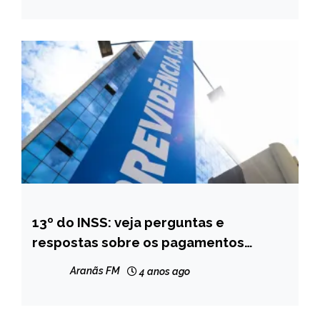
13º do INSS: veja perguntas e
BRASIL
respostas sobre os pagamentos
NOTÍCIAS
antecipados
Aranãs FM
4 anos ago