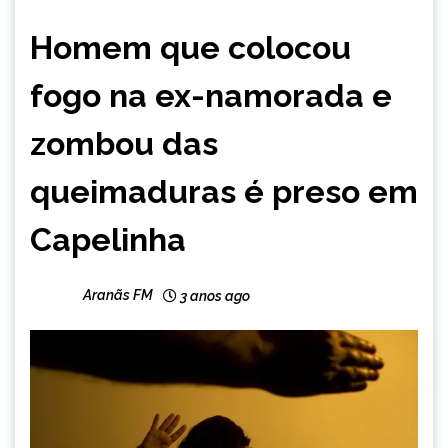
CAPELINHA
Homem que colocou
NOTÍCIAS
fogo na ex-namorada e
zombou das
queimaduras é preso em
Capelinha
Aranãs FM
3 anos ago