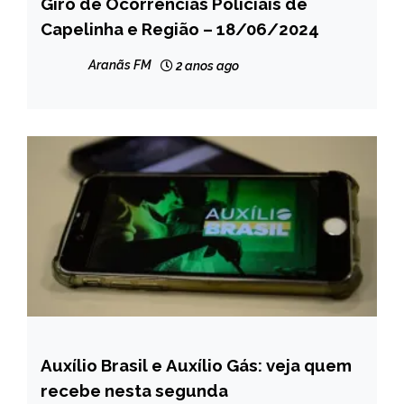
Giro de Ocorrências Policiais de
CAPELINHA
Capelinha e Região – 18/06/2024
MINAS
GERAIS
Aranãs FM
2 anos ago
NOTÍCIAS
Auxílio Brasil e Auxílio Gás: veja quem
BRASIL
recebe nesta segunda
NOTÍCIAS