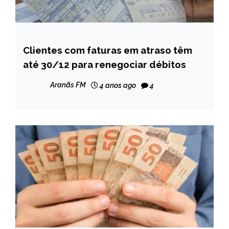
Clientes com faturas em atraso têm
CAPELINHA
até 30/12 para renegociar débitos
MINAS
GERAIS
Aranãs FM
4 anos ago
4
NOTÍCIAS