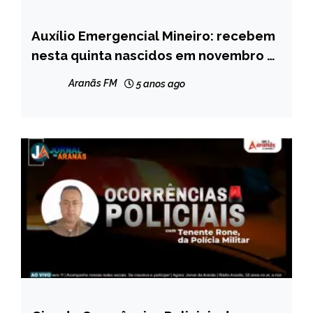
Auxílio Emergencial Mineiro: recebem
MINAS
GERAIS
nesta quinta nascidos em novembro e
dezembro
NOTÍCIAS
Aranãs FM
5 anos ago