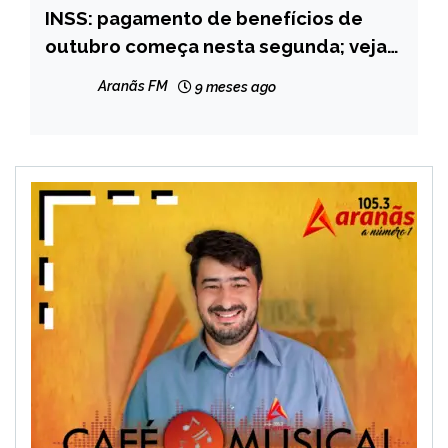
INSS: pagamento de benefícios de
BRASIL
outubro começa nesta segunda; veja
NOTÍCIAS
calendário
Aranãs FM
9 meses ago