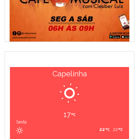
Capelinha
17
Sexta
22
22