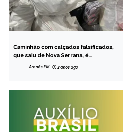
Caminhão com calçados falsificados,
MINAS
GERAIS
que saiu de Nova Serrana, é
apreendido pela Polícia Civil
NOTÍCIAS
Aranãs FM
2 anos ago