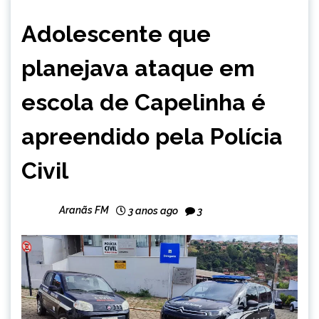
CAPELINHA
Adolescente que
NOTÍCIAS
planejava ataque em
escola de Capelinha é
apreendido pela Polícia
Civil
Aranãs FM
3 anos ago
3