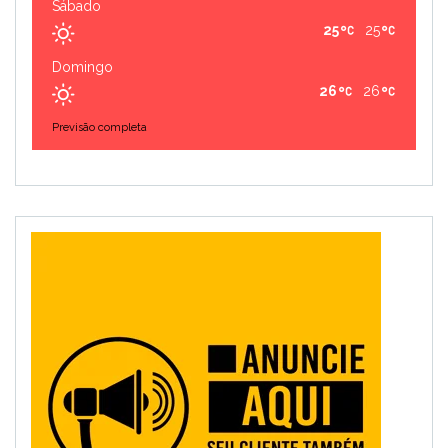
Sábado
25
25
Domingo
26
26
Previsão completa