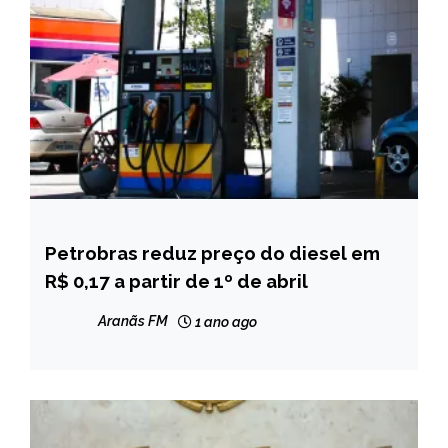
Petrobras reduz preço do diesel em
BRASIL
R$ 0,17 a partir de 1º de abril
NOTÍCIAS
Aranãs FM
1 ano ago