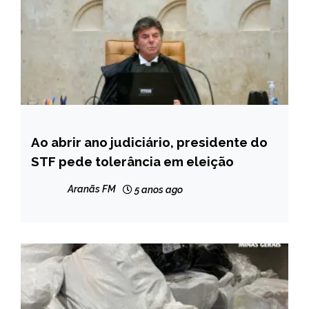
Ao abrir ano judiciário, presidente do
BRASIL
STF pede tolerância em eleição
NOTÍCIAS
Aranãs FM
5 anos ago