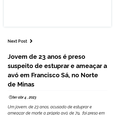
Next Post
MINAS
Jovem de 23 anos é preso
GERAIS
suspeito de estuprar e ameaçar a
NOTÍCIAS
avó em Francisco Sá, no Norte
de Minas
ter abr 4 , 2023
Um jovem, de 23 anos, acusado de estuprar e
ameaçar de morte a própria avó, de 79, foi preso em