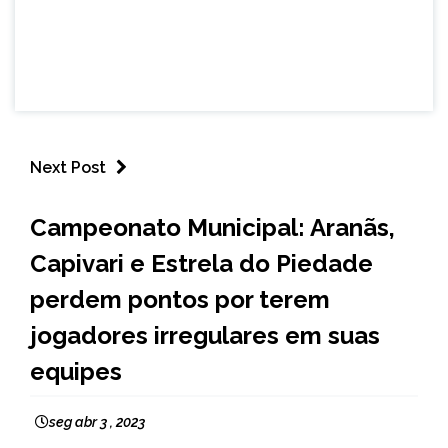
Next Post
CAPELINHA
Campeonato Municipal: Aranãs,
ESPORTES
Capivari e Estrela do Piedade
perdem pontos por terem
jogadores irregulares em suas
equipes
seg abr 3 , 2023