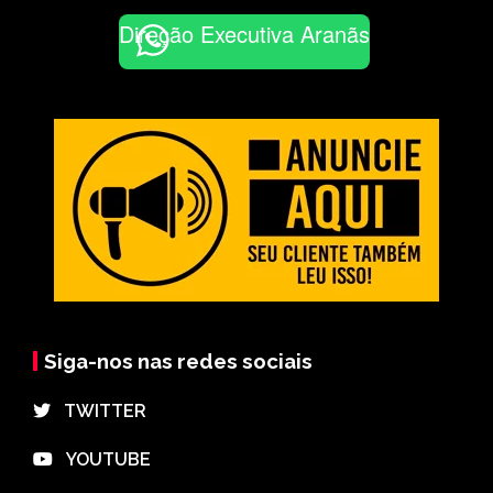
Direção Executiva Aranãs
Siga-nos nas redes sociais
⠀TWITTER
⠀YOUTUBE