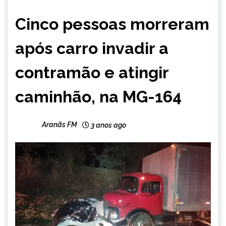
MINAS
Cinco pessoas morreram
GERAIS
NOTÍCIAS
após carro invadir a
contramão e atingir
caminhão, na MG-164
Aranãs FM
3 anos ago