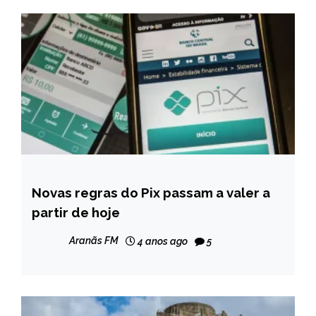
Novas regras do Pix passam a valer a
BRASIL
partir de hoje
NOTÍCIAS
Aranãs FM
4 anos ago
5