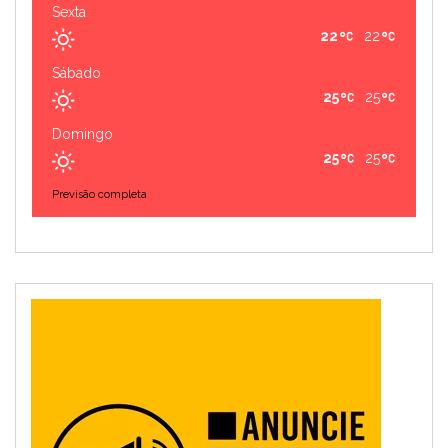
Sexta
22
22
Sábado
25
25
Domingo
25
25
Previsão completa