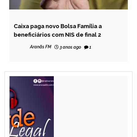
Caixa paga novo Bolsa Família a
BRASIL
beneficiários com NIS de final 2
CAPELINHA
MINAS
Aranãs FM
3 anos ago
1
GERAIS
NOTÍCIAS