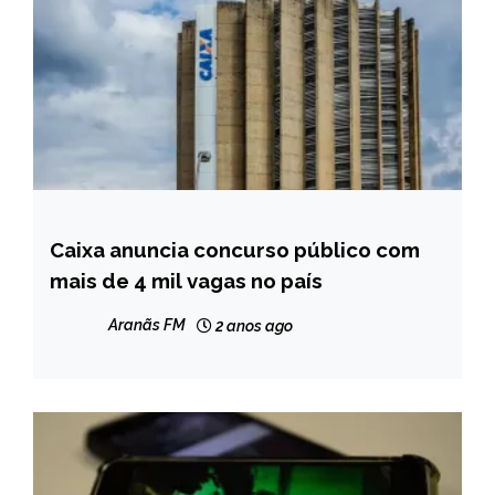
Caixa anuncia concurso público com
BRASIL
mais de 4 mil vagas no país
NOTÍCIAS
Aranãs FM
2 anos ago