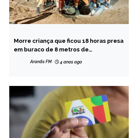
Morre criança que ficou 18 horas presa
MINAS
GERAIS
em buraco de 8 metros de
profundidade em MG
NOTÍCIAS
Aranãs FM
4 anos ago