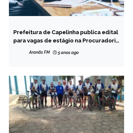
Prefeitura de Capelinha publica edital
CAPELINHA
para vagas de estágio na Procuradoria
NOTÍCIAS
Geral do Município
Aranãs FM
5 anos ago