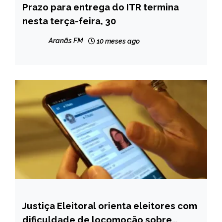
Prazo para entrega do ITR termina
BRASIL
nesta terça-feira, 30
NOTÍCIAS
Aranãs FM
10 meses ago
Justiça Eleitoral orienta eleitores com
CAPELINHA
dificuldade de locomoção sobre