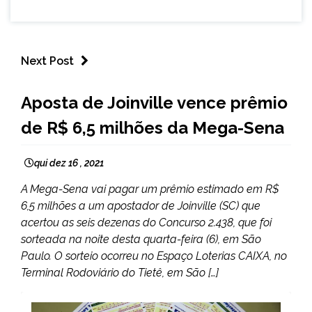
Next Post
BRASIL
Aposta de Joinville vence prêmio
NOTÍCIAS
de R$ 6,5 milhões da Mega-Sena
qui dez 16 , 2021
A Mega-Sena vai pagar um prêmio estimado em R$
6,5 milhões a um apostador de Joinville (SC) que
acertou as seis dezenas do Concurso 2.438, que foi
sorteada na noite desta quarta-feira (6), em São
Paulo. O sorteio ocorreu no Espaço Loterias CAIXA, no
Terminal Rodoviário do Tietê, em São […]