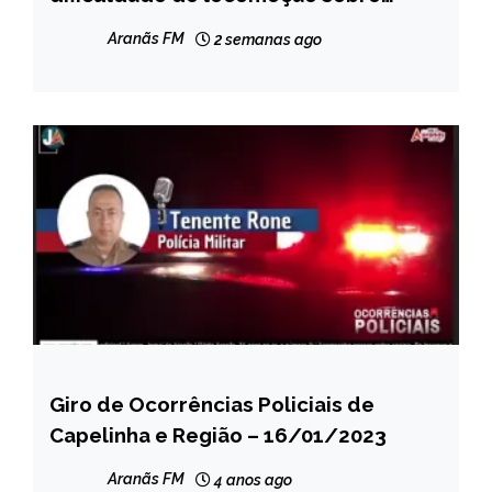
NOTÍCIAS
transferência temporária de seção
Aranãs FM
2 semanas ago
Giro de Ocorrências Policiais de
CAPELINHA
Capelinha e Região – 16/01/2023
NOTÍCIAS
Aranãs FM
4 anos ago