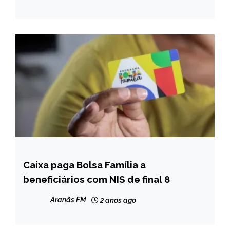
Caixa paga Bolsa Família a
BRASIL
beneficiários com NIS de final 8
NOTÍCIAS
Aranãs FM
2 anos ago