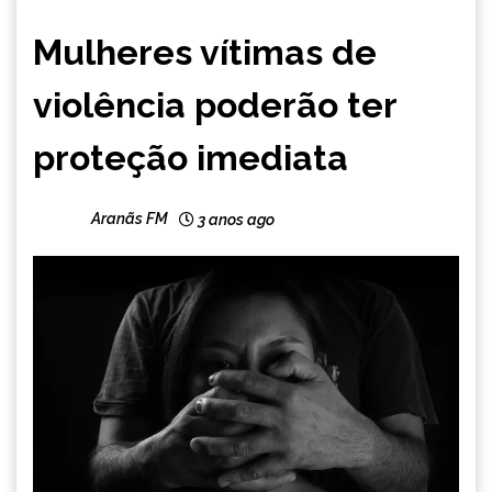
BRASIL
Mulheres vítimas de
NOTÍCIAS
violência poderão ter
proteção imediata
Aranãs FM
3 anos ago