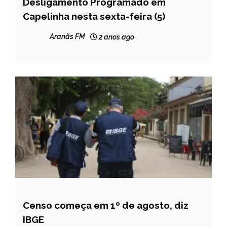
Desligamento Programado em
CAPELINHA
Capelinha nesta sexta-feira (5)
NOTÍCIAS
Aranãs FM
2 anos ago
Censo começa em 1º de agosto, diz
BRASIL
IBGE
NOTÍCIAS