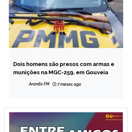
Dois homens são presos com armas e
MINAS
GERAIS
munições na MGC-259, em Gouveia
NOTÍCIAS
Aranãs FM
7 meses ago