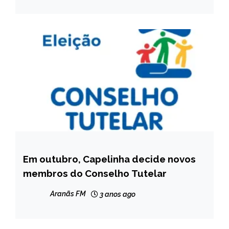
Em outubro, Capelinha decide novos
CAPELINHA
membros do Conselho Tutelar
NOTÍCIAS
Aranãs FM
3 anos ago