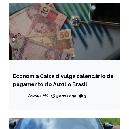
Economia Caixa divulga calendário de
BRASIL
pagamento do Auxílio Brasil
NOTÍCIAS
Aranãs FM
5 anos ago
3