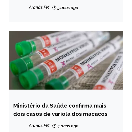
Aranãs FM
5 anos ago
Ministério da Saúde confirma mais
BRASIL
dois casos de varíola dos macacos
NOTÍCIAS
Aranãs FM
4 anos ago