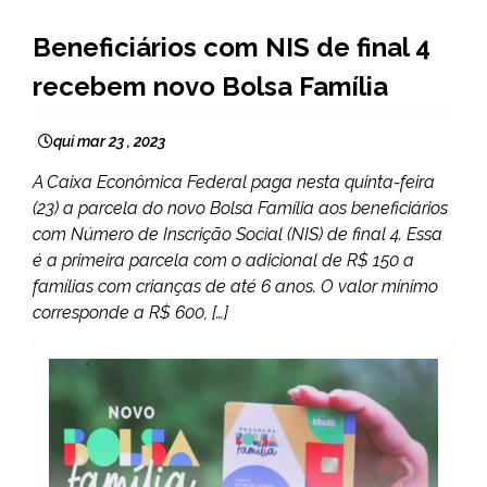
BRASIL
Beneficiários com NIS de final 4
NOTÍCIAS
recebem novo Bolsa Família
qui mar 23 , 2023
A Caixa Econômica Federal paga nesta quinta-feira
(23) a parcela do novo Bolsa Família aos beneficiários
com Número de Inscrição Social (NIS) de final 4. Essa
é a primeira parcela com o adicional de R$ 150 a
famílias com crianças de até 6 anos. O valor mínimo
corresponde a R$ 600, […]