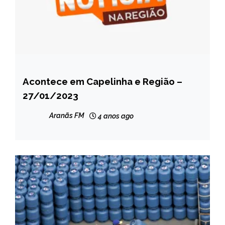
Acontece em Capelinha e Região –
CAPELINHA
27/01/2023
NOTÍCIAS
Aranãs FM
4 anos ago