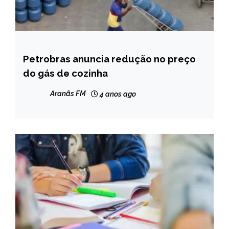
Petrobras anuncia redução no preço
BRASIL
do gás de cozinha
NOTÍCIAS
Aranãs FM
4 anos ago