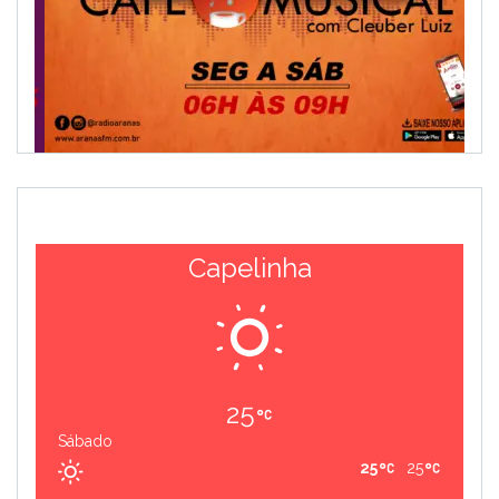
Capelinha
25
Sábado
25
25