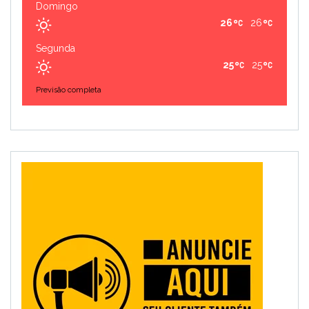
Domingo
26
26
Segunda
25
25
Previsão completa