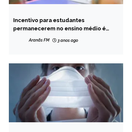
Incentivo para estudantes
BRASIL
permanecerem no ensino médio é
NOTÍCIAS
aprovado
Aranãs FM
3 anos ago