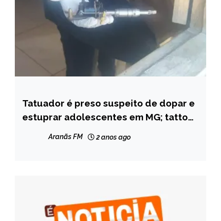
Tatuador é preso suspeito de dopar e
MINAS
GERAIS
estuprar adolescentes em MG; tattoos
gratuitas eram a ‘isca’
NOTÍCIAS
Aranãs FM
2 anos ago