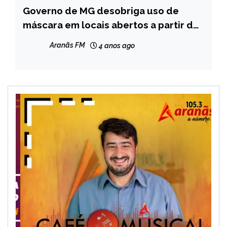
Governo de MG desobriga uso de
CAPELINHA
máscara em locais abertos a partir de
MINAS
sábado
GERAIS
Aranãs FM
4 anos ago
NOTÍCIAS