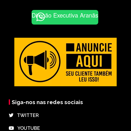
Direção Executiva Aranãs
Siga-nos nas redes sociais
⠀TWITTER
⠀YOUTUBE