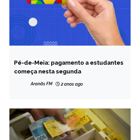
Pé-de-Meia: pagamento a estudantes
BRASIL
começa nesta segunda
NOTÍCIAS
Aranãs FM
2 anos ago