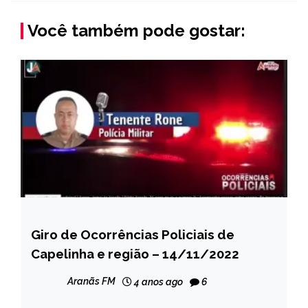
Você também pode gostar:
Giro de Ocorrências Policiais de
CAPELINHA
Capelinha e região – 14/11/2022
NOTÍCIAS
Aranãs FM
4 anos ago
6