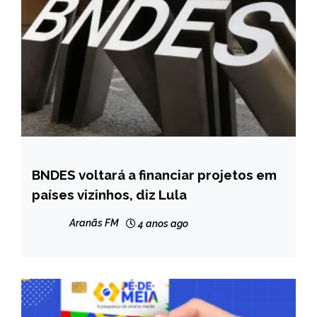
BNDES voltará a financiar projetos em
BRASIL
países vizinhos, diz Lula
NOTÍCIAS
Aranãs FM
4 anos ago