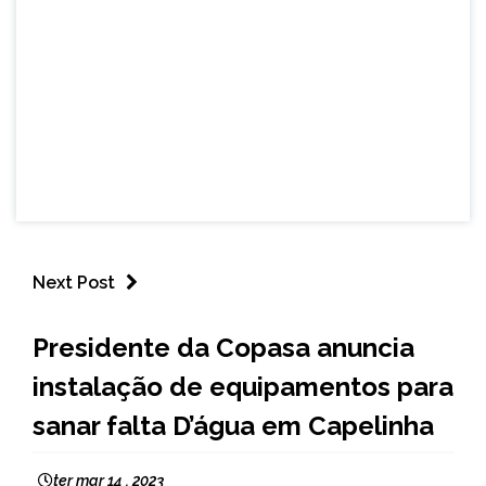
Next Post
CAPELINHA
Presidente da Copasa anuncia
NOTÍCIAS
instalação de equipamentos para
sanar falta D’água em Capelinha
ter mar 14 , 2023