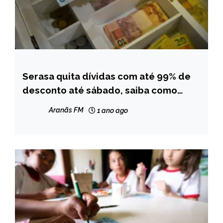
Serasa quita dívidas com até 99% de
BRASIL
desconto até sábado, saiba como
NOTÍCIAS
negociar por telefone
Aranãs FM
1 ano ago