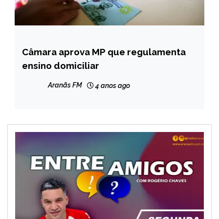
Câmara aprova MP que regulamenta
BRASIL
ensino domiciliar
NOTÍCIAS
Aranãs FM
4 anos ago