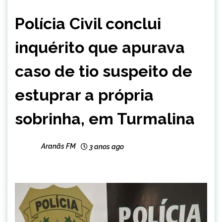
CAPELINHA
Polícia Civil conclui
MINAS
GERAIS
inquérito que apurava
NOTÍCIAS
caso de tio suspeito de
estuprar a própria
sobrinha, em Turmalina
Aranãs FM
3 anos ago