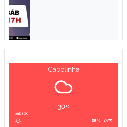
Capelinha
30
Sábado
25
25