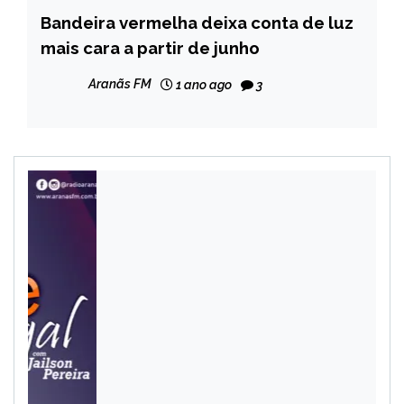
Bandeira vermelha deixa conta de luz
BRASIL
mais cara a partir de junho
NOTÍCIAS
Aranãs FM
1 ano ago
3