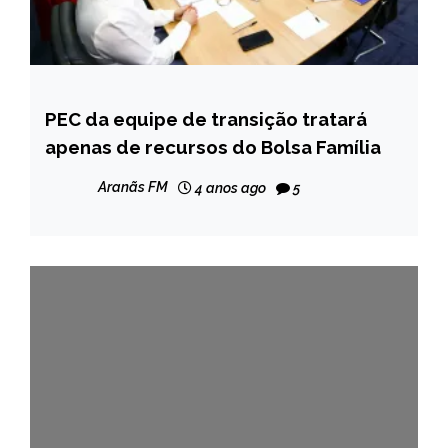
PEC da equipe de transição tratará
BRASIL
apenas de recursos do Bolsa Família
NOTÍCIAS
Aranãs FM
4 anos ago
5