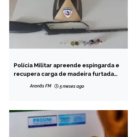
Polícia Militar apreende espingarda e
MINAS
GERAIS
recupera carga de madeira furtada
em Minas Novas
NOTÍCIAS
Aranãs FM
5 meses ago