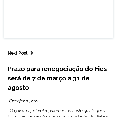
Next Post
BRASIL
Prazo para renegociação do Fies
NOTÍCIAS
será de 7 de março a 31 de
agosto
sex fev 11 , 2022
O governo federal regulamentou nesta quinta-feira
(10) os procedimentos para a renegociação de dívidas