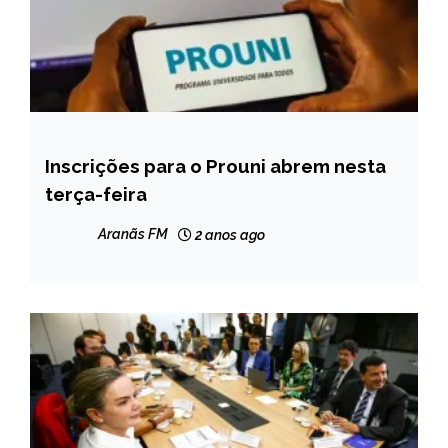
Inscrições para o Prouni abrem nesta
BRASIL
terça-feira
NOTÍCIAS
Aranãs FM
2 anos ago