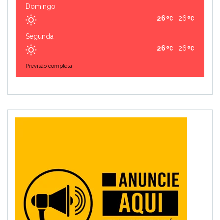
Domingo
26
26
Segunda
26
26
Previsão completa