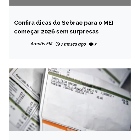
Confira dicas do Sebrae para o MEI
BRASIL
começar 2026 sem surpresas
CAPELINHA
MINAS
Aranãs FM
7 meses ago
3
GERAIS
NOTÍCIAS