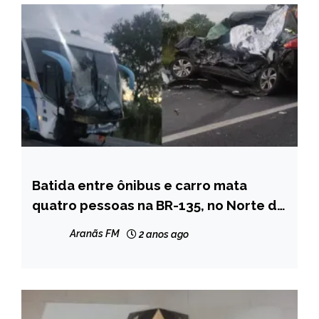
Batida entre ônibus e carro mata
MINAS
GERAIS
quatro pessoas na BR-135, no Norte de
Minas
Aranãs FM
2 anos ago