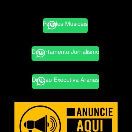
Pedidos Musicais
Departamento Jornalismo
Direção Executiva Aranãs