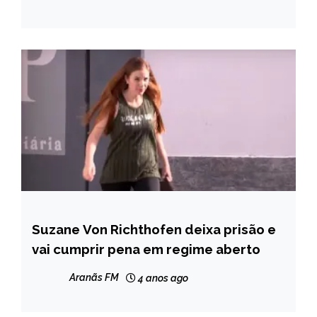
Suzane Von Richthofen deixa prisão e
BRASIL
vai cumprir pena em regime aberto
NOTÍCIAS
Aranãs FM
4 anos ago