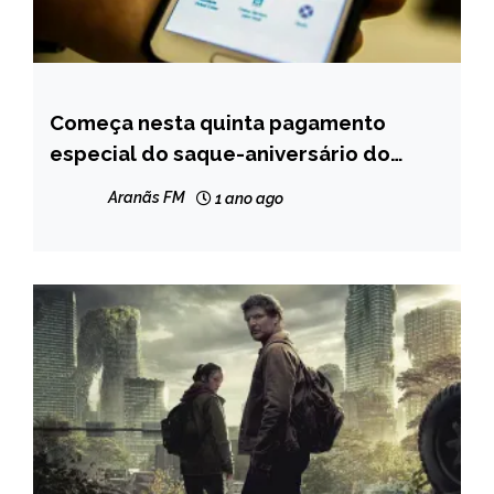
Começa nesta quinta pagamento
BRASIL
especial do saque-aniversário do
NOTÍCIAS
FGTS
Aranãs FM
1 ano ago