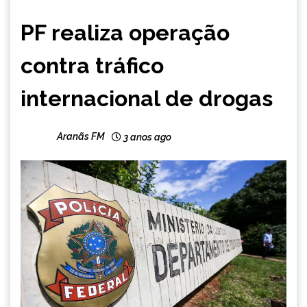
BRASIL
PF realiza operação
MINAS
GERAIS
contra tráfico
NOTÍCIAS
internacional de drogas
Aranãs FM
3 anos ago