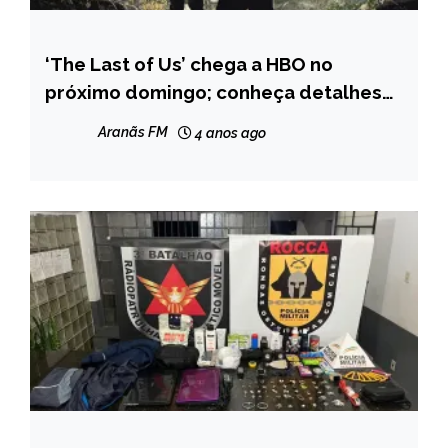
‘The Last of Us’ chega a HBO no
ENTRETENIMENTO
próximo domingo; conheça detalhes
NOTÍCIAS
sobre a produção
Aranãs FM
4 anos ago