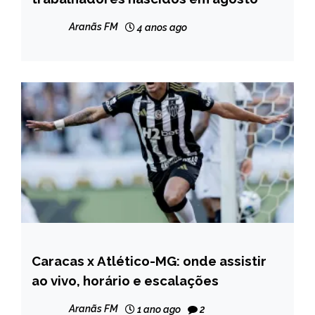
NOTÍCIAS
Aranãs FM
4 anos ago
Caracas x Atlético-MG: onde assistir
ESPORTES
ao vivo, horário e escalações
NOTÍCIAS
Aranãs FM
1 ano ago
2