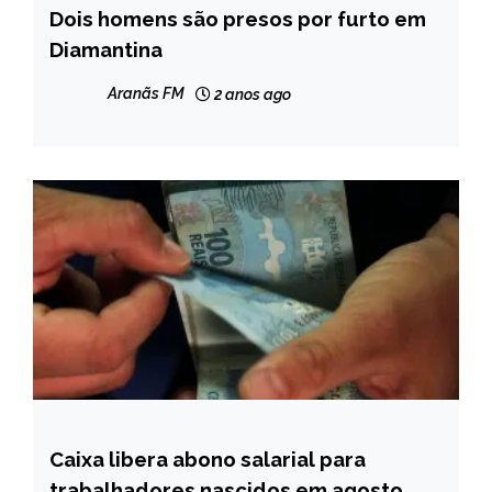
Dois homens são presos por furto em
MINAS
GERAIS
Diamantina
NOTÍCIAS
Aranãs FM
2 anos ago
Caixa libera abono salarial para
BRASIL
trabalhadores nascidos em agosto