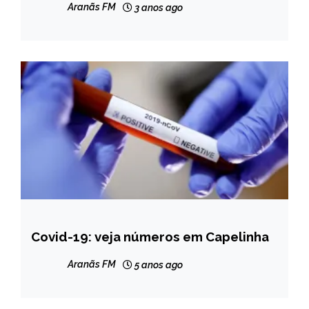
GERAIS
Aranãs FM
3 anos ago
NOTÍCIAS
Covid-19: veja números em Capelinha
CAPELINHA
NOTÍCIAS
Aranãs FM
5 anos ago