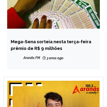
Mega-Sena sorteia nesta terça-feira
BRASIL
prêmio de R$ 9 milhões
CAPELINHA
MINAS
Aranãs FM
3 anos ago
GERAIS
NOTÍCIAS