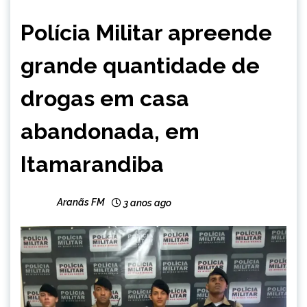
CAPELINHA
Polícia Militar apreende
MINAS
GERAIS
grande quantidade de
NOTÍCIAS
drogas em casa
abandonada, em
Itamarandiba
Aranãs FM
3 anos ago