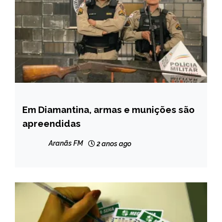
Em Diamantina, armas e munições são
MINAS
GERAIS
apreendidas
NOTÍCIAS
Aranãs FM
2 anos ago