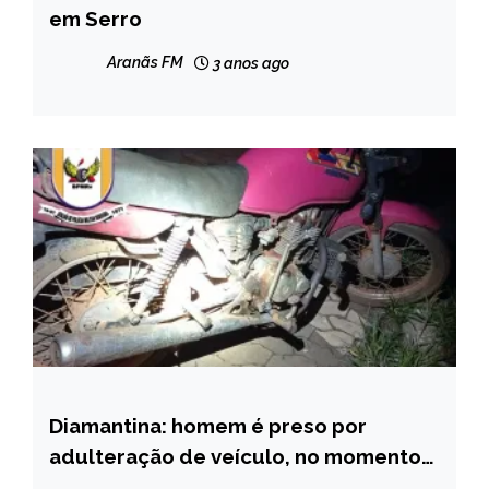
GERAIS
em Serro
NOTÍCIAS
Aranãs FM
3 anos ago
Diamantina: homem é preso por
CAPELINHA
adulteração de veículo, no momento
MINAS
da prisão ele estava embriagado