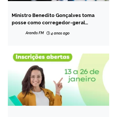
Ministro Benedito Gonçalves toma
BRASIL
posse como corregedor-geral
NOTÍCIAS
Eleitoral
Aranãs FM
4 anos ago