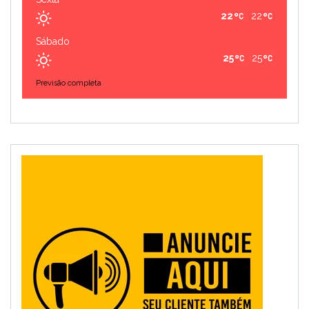
22
22
Sábado
25
25
Previsão completa