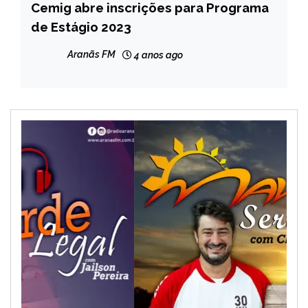
Cemig abre inscrições para Programa
MINAS
GERAIS
de Estágio 2023
NOTÍCIAS
Aranãs FM
4 anos ago