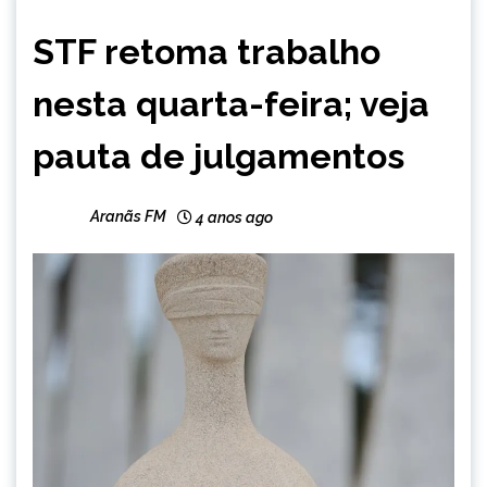
BRASIL
STF retoma trabalho
NOTÍCIAS
nesta quarta-feira; veja
pauta de julgamentos
Aranãs FM
4 anos ago