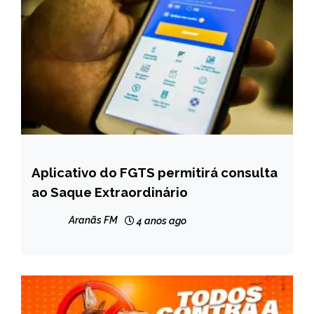
Aplicativo do FGTS permitirá consulta
BRASIL
ao Saque Extraordinário
NOTÍCIAS
Aranãs FM
4 anos ago