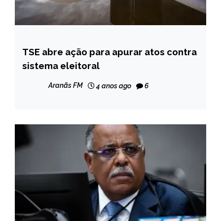
TSE abre ação para apurar atos contra
BRASIL
sistema eleitoral
NOTÍCIAS
Aranãs FM
4 anos ago
6