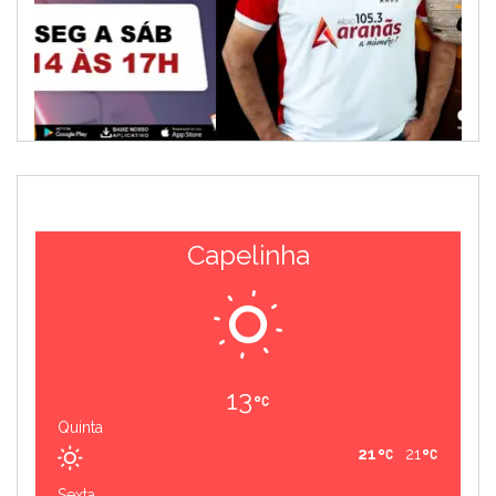
Capelinha
13
Quinta
21
21
Sexta