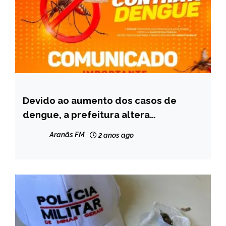
Devido ao aumento dos casos de
CAPELINHA
dengue, a prefeitura altera
NOTÍCIAS
atendimento de UBSs em Capelinha
Aranãs FM
2 anos ago