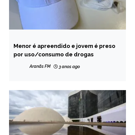
Menor é apreendido e jovem é preso
CAPELINHA
por uso/consumo de drogas
MINAS
GERAIS
Aranãs FM
3 anos ago
NOTÍCIAS