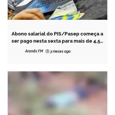
Abono salarial do PIS/Pasep começa a
BRASIL
ser pago nesta sexta para mais de 4,5
NOTÍCIAS
milhões de trabalhadores
Aranãs FM
3 meses ago