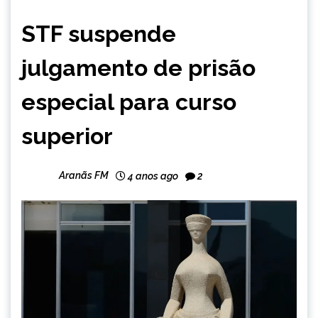
BRASIL
STF suspende
NOTÍCIAS
julgamento de prisão
especial para curso
superior
Aranãs FM
4 anos ago
2