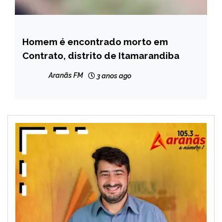
Homem é encontrado morto em
CAPELINHA
Contrato, distrito de Itamarandiba
MINAS
GERAIS
Aranãs FM
3 anos ago
NOTÍCIAS