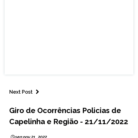
Next Post
CAPELINHA
Giro de Ocorrências Policias de
NOTÍCIAS
Capelinha e Região - 21/11/2022
seg nov 21 , 2022