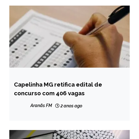
Capelinha MG retifica edital de
CAPELINHA
concurso com 406 vagas
NOTÍCIAS
Aranãs FM
2 anos ago