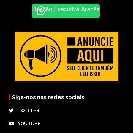
Direção Executiva Aranãs
Siga-nos nas redes sociais
⠀TWITTER
⠀YOUTUBE