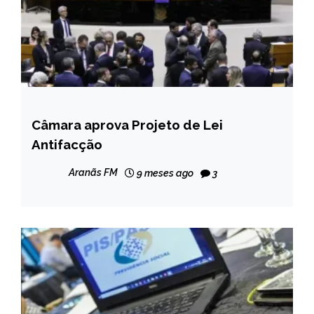
Câmara aprova Projeto de Lei
BRASIL
Antifacção
NOTÍCIAS
Aranãs FM
9 meses ago
3