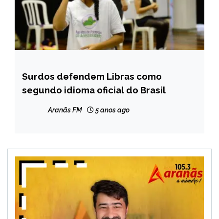
Surdos defendem Libras como
BRASIL
segundo idioma oficial do Brasil
NOTÍCIAS
Aranãs FM
5 anos ago