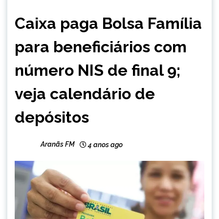
BRASIL
Caixa paga Bolsa Família
NOTÍCIAS
para beneficiários com
número NIS de final 9;
veja calendário de
depósitos
Aranãs FM
4 anos ago