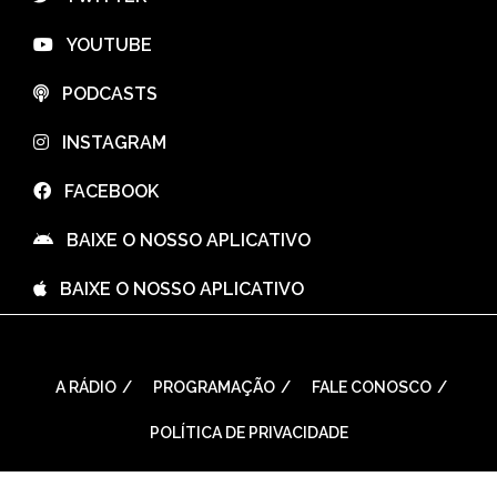
⠀YOUTUBE
⠀PODCASTS
⠀INSTAGRAM
⠀FACEBOOK
⠀BAIXE O NOSSO APLICATIVO
⠀BAIXE O NOSSO APLICATIVO
A RÁDIO
PROGRAMAÇÃO
FALE CONOSCO
POLÍTICA DE PRIVACIDADE
WordPress Theme: Seek by
ThemeInWP