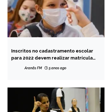
Inscritos no cadastramento escolar
MINAS
GERAIS
para 2022 devem realizar matrícula
até 14/1
NOTÍCIAS
Aranãs FM
5 anos ago