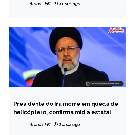
Aranãs FM
4 anos ago
Presidente do Irã morre em queda de
INTERNACIONAL
helicóptero, confirma mídia estatal
NOTÍCIAS
Aranãs FM
2 anos ago