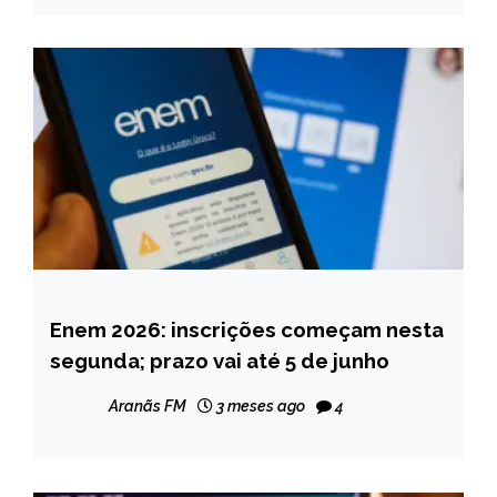
Enem 2026: inscrições começam nesta
BRASIL
segunda; prazo vai até 5 de junho
NOTÍCIAS
Aranãs FM
3 meses ago
4