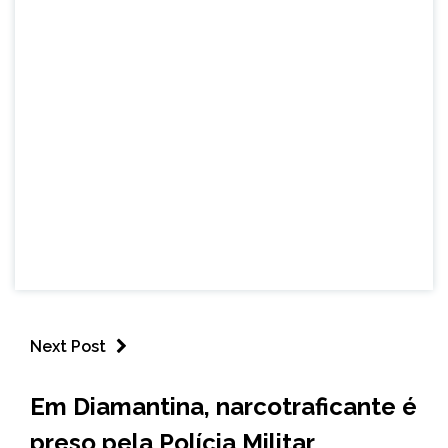
Next Post
MINAS
Em Diamantina, narcotraficante é
GERAIS
preso pela Polícia Militar
NOTÍCIAS