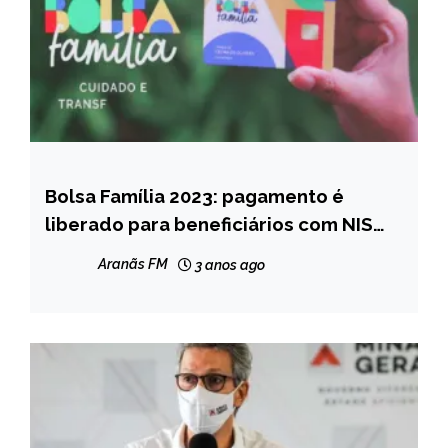
Bolsa Família 2023: pagamento é
BRASIL
liberado para beneficiários com NIS
NOTÍCIAS
final 2 nesta sexta (19)
Aranãs FM
3 anos ago