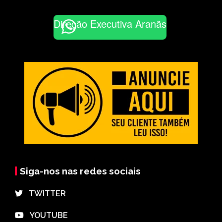
Direção Executiva Aranãs
Siga-nos nas redes sociais
⠀TWITTER
⠀YOUTUBE