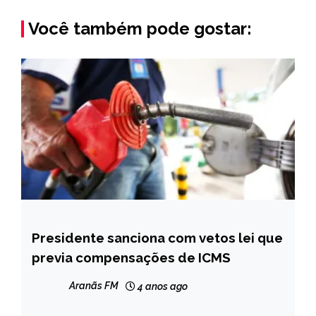
Você também pode gostar:
Presidente sanciona com vetos lei que
BRASIL
previa compensações de ICMS
NOTÍCIAS
Aranãs FM
4 anos ago