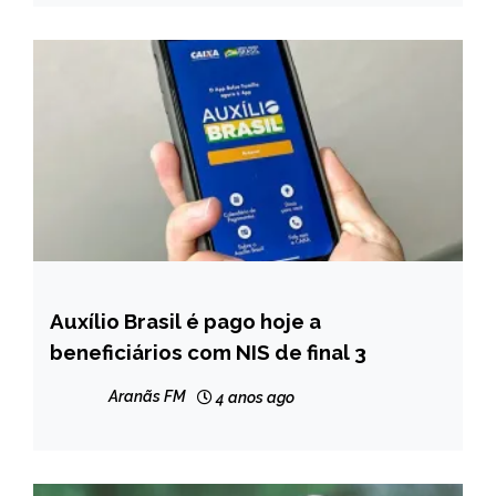
Auxílio Brasil é pago hoje a
BRASIL
beneficiários com NIS de final 3
NOTÍCIAS
Aranãs FM
4 anos ago