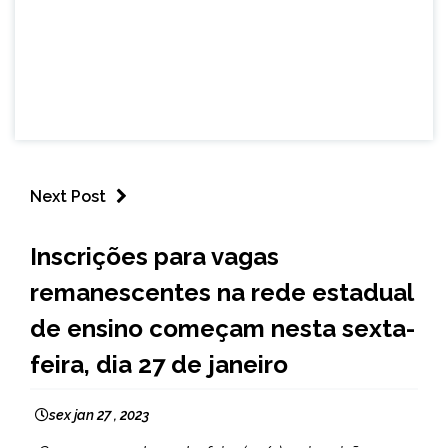
Next Post
CAPELINHA
Inscrições para vagas
MINAS
remanescentes na rede estadual
GERAIS
NOTÍCIAS
de ensino começam nesta sexta-
feira, dia 27 de janeiro
sex jan 27 , 2023