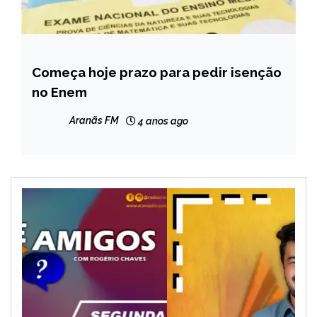
Começa hoje prazo para pedir isenção
BRASIL
no Enem
NOTÍCIAS
Aranãs FM
4 anos ago