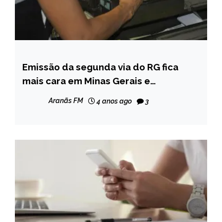
Emissão da segunda via do RG fica
MINAS
GERAIS
mais cara em Minas Gerais e
ultrapassa R$ 100
NOTÍCIAS
Aranãs FM
4 anos ago
3