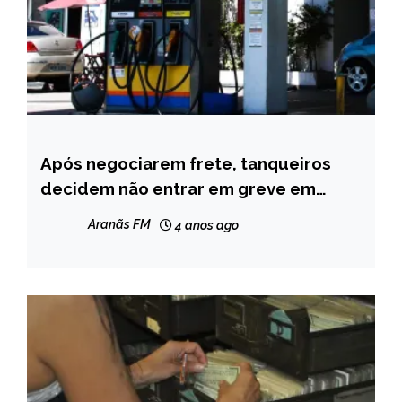
Após negociarem frete, tanqueiros
MINAS
GERAIS
decidem não entrar em greve em
Minas
NOTÍCIAS
Aranãs FM
4 anos ago