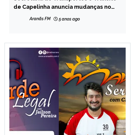
de Capelinha anuncia mudanças no
NOTÍCIAS
trânsito do município
Aranãs FM
5 anos ago