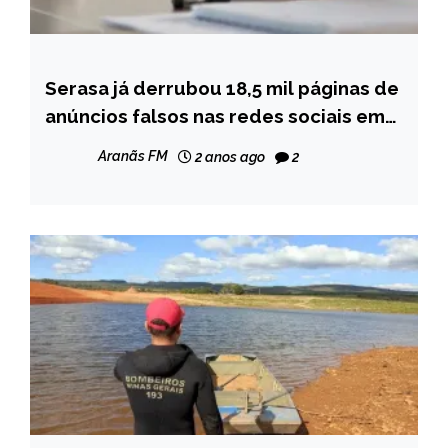
Serasa já derrubou 18,5 mil páginas de
BRASIL
anúncios falsos nas redes sociais em
NOTÍCIAS
2024
Aranãs FM
2 anos ago
2