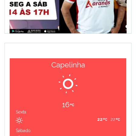
Capelinha
16
Sexta
22
22
Sábado