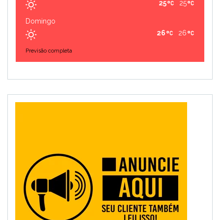
25
25
Domingo
26
26
Previsão completa