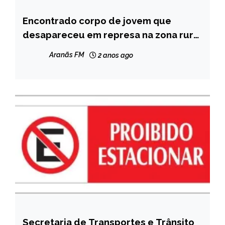
Encontrado corpo de jovem que
MINAS
GERAIS
desapareceu em represa na zona rural
de Grão Mogol
NOTÍCIAS
Aranãs FM
2 anos ago
Secretaria de Transportes e Trânsito
CAPELINHA