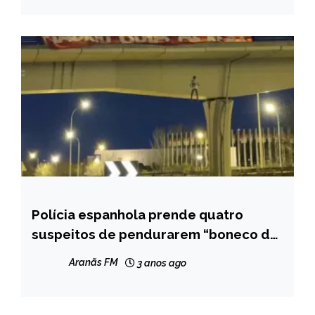
Polícia espanhola prende quatro
ESPORTES
suspeitos de pendurarem “boneco de
INTERNACIONAL
Vinicius Jr.” em ponte de Madri
NOTÍCIAS
Aranãs FM
3 anos ago