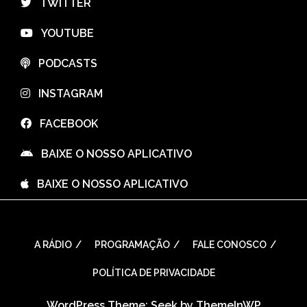
⠀TWITTER
⠀YOUTUBE
⠀PODCASTS
⠀INSTAGRAM
⠀FACEBOOK
⠀BAIXE O NOSSO APLICATIVO
⠀BAIXE O NOSSO APLICATIVO
A RÁDIO
PROGRAMAÇÃO
FALE CONOSCO
POLÍTICA DE PRIVACIDADE
WordPress Theme: Seek by
ThemeInWP