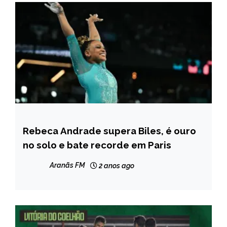
Rebeca Andrade supera Biles, é ouro
ESPORTES
no solo e bate recorde em Paris
Aranãs FM
2 anos ago