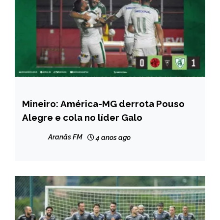
Mineiro: América-MG derrota Pouso
ESPORTES
Alegre e cola no líder Galo
Aranãs FM
4 anos ago