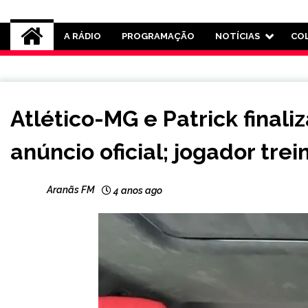
Rádio Aranãs 105.3
A RÁDIO
PROGRAMAÇÃO
NOTÍCIAS
CO
ESPORTES
Atlético-MG e Patrick final
anúncio oficial; jogador tre
Aranãs FM
4 anos ago