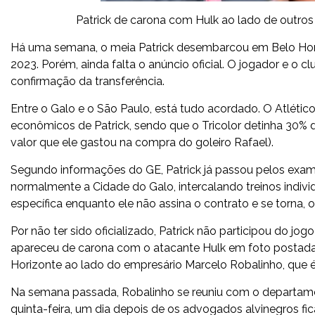
Patrick de carona com Hulk ao lado de outro
Há uma semana, o meia Patrick desembarcou em Belo Horiz
2023. Porém, ainda falta o anúncio oficial. O jogador e o c
confirmação da transferência.
Entre o Galo e o São Paulo, está tudo acordado.
O Atlétic
econômicos de Patrick
, sendo que o Tricolor detinha 30%
valor que ele gastou na compra do goleiro Rafael).
Segundo informações do GE, Patrick já passou pelos exame
normalmente a Cidade do Galo, intercalando treinos indi
específica enquanto ele não assina o contrato e se torna, o
Por não ter sido oficializado, Patrick não participou do jo
apareceu de carona com o atacante Hulk em foto postada p
Horizonte ao lado do empresário Marcelo Robalinho, que 
Na semana passada, Robalinho se reuniu com o departamen
quinta-feira, um dia depois de os advogados alvinegros fi