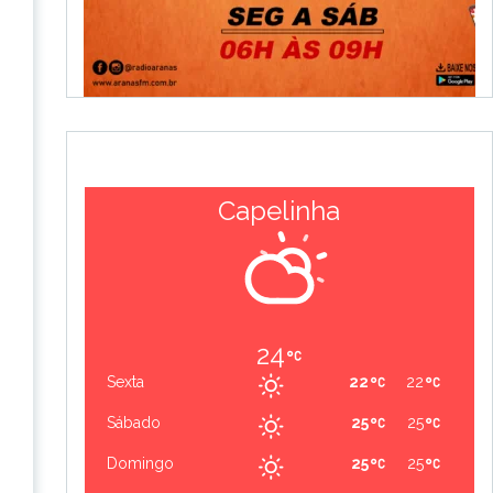
Capelinha
24
Sexta
22
22
Sábado
25
25
Domingo
25
25