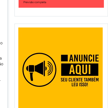
Previsão completa
mo
a
ão
,