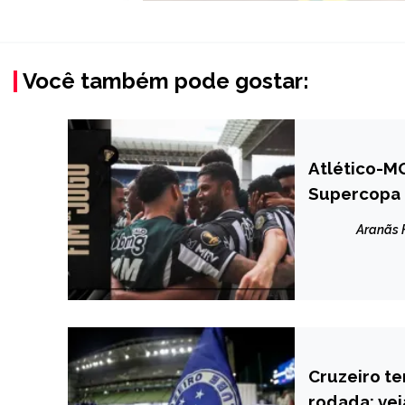
Você também pode gostar:
Atlético-MG
ESPORTES
Supercopa 
Aranãs
Cruzeiro te
ESPORTES
rodada; vej