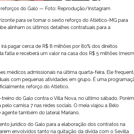
s reforços do Galo — Foto: Reprodução/Instagram
onte para se tornar o sexto reforço do Atlético-MG para
lube alinham os últimos detalhes contratuais para a
o irá pagar cerca de R$ 8 milhões por 80% dos direitos
 da fatia e receberá um valor na casa dos R$ 5 milhões (mes
s médicos admissionais na última quarta-feira. Ele frequent
viduais com pequenas atividades em grupo. É uma programaç
ficialmente, reforço do Atlético.
go-treino do Galo contra o Villa Nova, no último sábado. Porém
elo camisa 7 nas redes sociais. O meia viajou a Belo
é agente também do lateral Mariano.
to jurídico do Galo para a elaboração dos contratos na
carem envolvidos tanto na quitação da dívida com o Sevilla