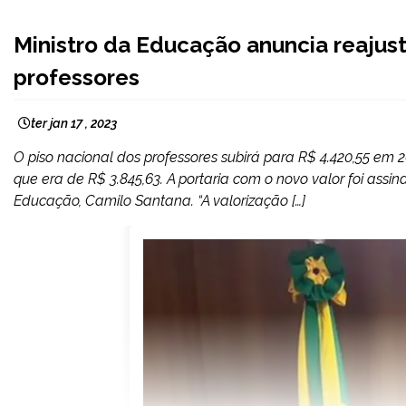
BRASIL
Ministro da Educação anuncia reajust
NOTÍCIAS
professores
ter jan 17 , 2023
O piso nacional dos professores subirá para R$ 4.420,55 em 
que era de R$ 3.845,63. A portaria com o novo valor foi assin
Educação, Camilo Santana. “A valorização […]