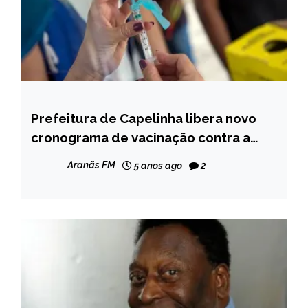
Prefeitura de Capelinha libera novo
CAPELINHA
cronograma de vacinação contra a
NOTÍCIAS
Covid-19; adolescentes com
Aranãs FM
5 anos ago
2
comorbidades fazem parte do grupo