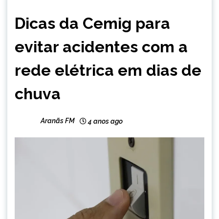
BRASIL
Dicas da Cemig para
MINAS
GERAIS
evitar acidentes com a
NOTÍCIAS
rede elétrica em dias de
chuva
Aranãs FM
4 anos ago