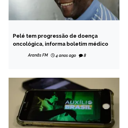
Pelé tem progressão de doença
BRASIL
oncológica, informa boletim médico
NOTÍCIAS
Aranãs FM
4 anos ago
8