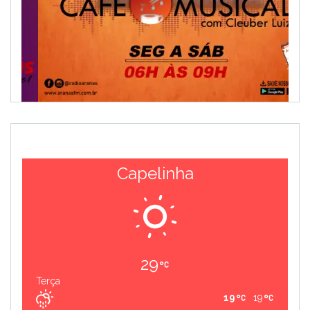
Capelinha
29
Terça
19
19