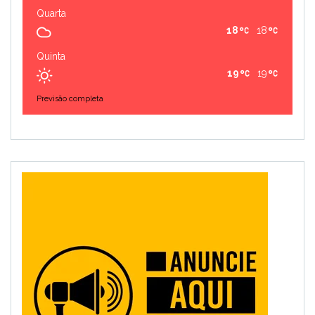
Quarta
18
18
Quinta
19
19
Previsão completa