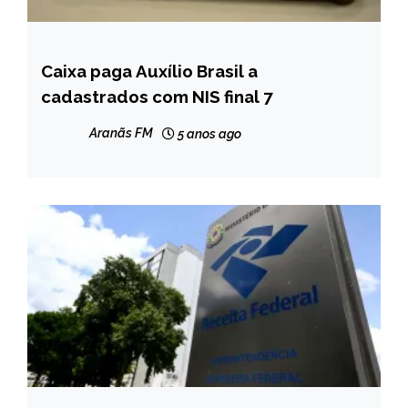
Caixa paga Auxílio Brasil a
BRASIL
cadastrados com NIS final 7
NOTÍCIAS
Aranãs FM
5 anos ago