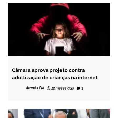
Câmara aprova projeto contra
BRASIL
adultização de crianças na internet
NOTÍCIAS
Aranãs FM
12 meses ago
3