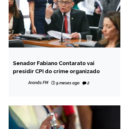
Senador Fabiano Contarato vai
BRASIL
presidir CPI do crime organizado
NOTÍCIAS
Aranãs FM
9 meses ago
2