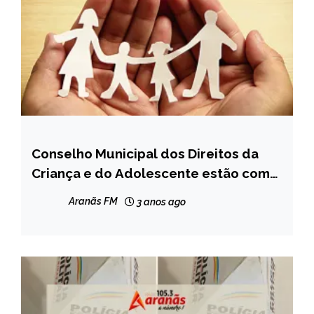
Conselho Municipal dos Direitos da
CAPELINHA
Criança e do Adolescente estão com
NOTÍCIAS
inscrições abertas para escolha de
Aranãs FM
3 anos ago
membros do Conselho Tutelar de
Capelinha