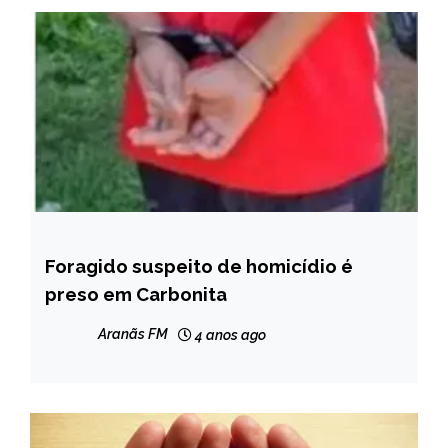
Foragido suspeito de homicídio é
CAPELINHA
preso em Carbonita
MINAS
GERAIS
Aranãs FM
4 anos ago
NOTÍCIAS