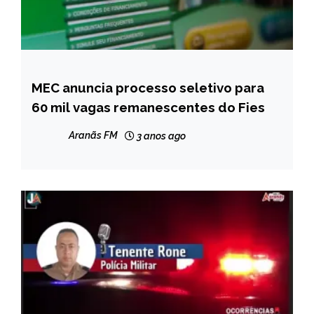
MEC anuncia processo seletivo para
BRASIL
60 mil vagas remanescentes do Fies
CAPELINHA
MINAS
Aranãs FM
3 anos ago
GERAIS
NOTÍCIAS