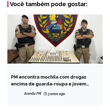
Você também pode gostar:
PM encontra mochila com drogas
CAPELINHA
encima de guarda-roupa e jovem
MINAS
acaba presa em São João Evangelista
GERAIS
Aranãs FM
3 anos ago
NOTÍCIAS