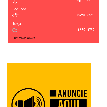
25
22
Segunda
25
25
Terça
17
17
Previsão completa