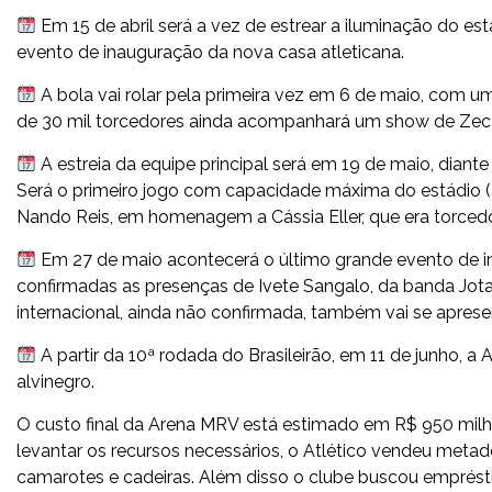
Em 15 de abril será a vez de estrear a iluminação do e
evento de inauguração da nova casa atleticana.
A bola vai rolar pela primeira vez em 6 de maio, com um
de 30 mil torcedores ainda acompanhará um show de Zec
A estreia da equipe principal será em 19 de maio, diante
Será o primeiro jogo com capacidade máxima do estádio (
Nando Reis, em homenagem a Cássia Eller, que era torced
Em 27 de maio acontecerá o último grande evento de in
confirmadas as presenças de Ivete Sangalo, da banda Jot
internacional, ainda não confirmada, também vai se apresen
A partir da 10ª rodada do Brasileirão, em 11 de junho, a
alvinegro.
O custo final da Arena MRV está estimado em R$ 950 milhõe
levantar os recursos necessários, o Atlético vendeu meta
camarotes e cadeiras. Além disso o clube buscou emprést