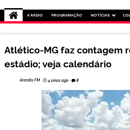
Rádio Aranãs 105.3
A RÁDIO
PROGRAMAÇÃO
NOTÍCIAS
CO
ESPORTES
Atlético-MG faz contagem r
estádio; veja calendário
Aranãs FM
4 anos ago
8