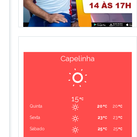
Capelinha
15
Quinta
20
20
Sexta
23
23
Sábado
25
25