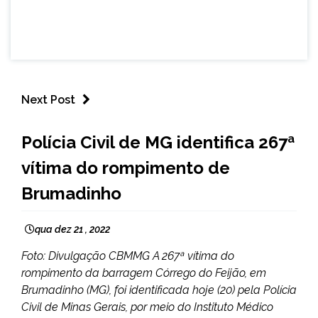
Next Post
MINAS
Polícia Civil de MG identifica 267ª
GERAIS
vítima do rompimento de
NOTÍCIAS
Brumadinho
qua dez 21 , 2022
Foto: Divulgação CBMMG A 267ª vítima do
rompimento da barragem Córrego do Feijão, em
Brumadinho (MG), foi identificada hoje (20) pela Polícia
Civil de Minas Gerais, por meio do Instituto Médico