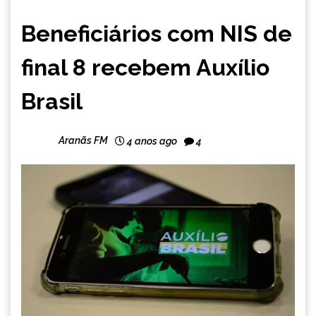
BRASIL
Beneficiários com NIS de
NOTÍCIAS
final 8 recebem Auxílio
Brasil
Aranãs FM
4 anos ago
4