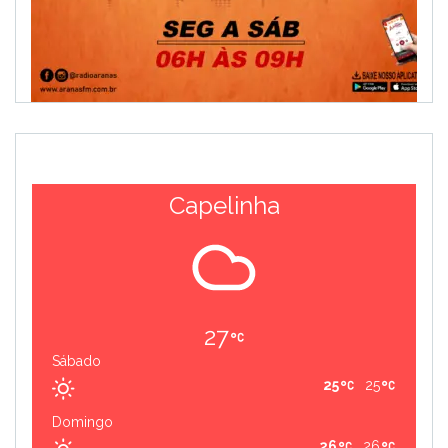
Capelinha
27
Sábado
25
25
Domingo
26
26