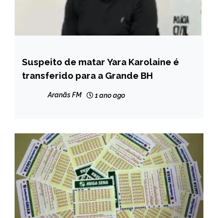
Suspeito de matar Yara Karolaine é
MINAS
GERAIS
transferido para a Grande BH
NOTÍCIAS
Aranãs FM
1 ano ago