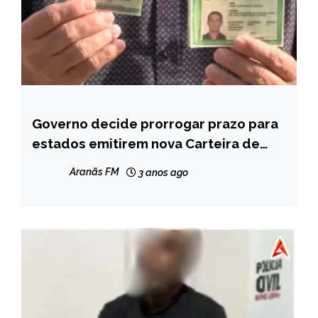
Governo decide prorrogar prazo para
BRASIL
estados emitirem nova Carteira de
NOTÍCIAS
Identidade Nacional
Aranãs FM
3 anos ago