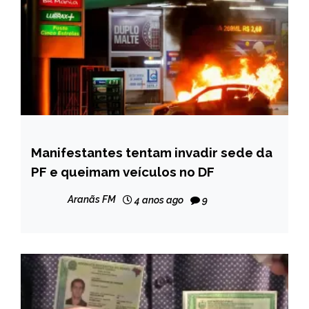
Manifestantes tentam invadir sede da
BRASIL
PF e queimam veículos no DF
NOTÍCIAS
Aranãs FM
4 anos ago
9