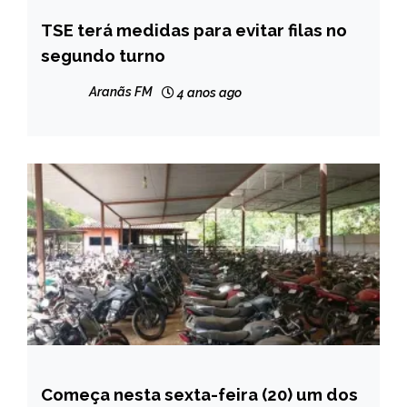
TSE terá medidas para evitar filas no
BRASIL
segundo turno
NOTÍCIAS
Aranãs FM
4 anos ago
Começa nesta sexta-feira (20) um dos
CAPELINHA