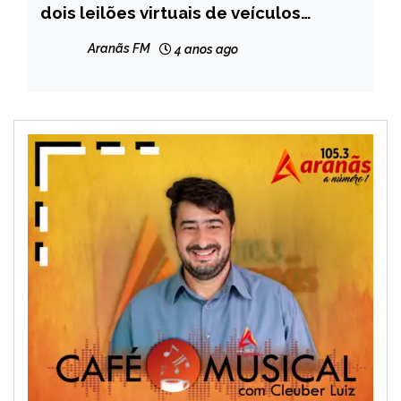
dois leilões virtuais de veículos
MINAS
realizados no Vale do Aço; saiba como
GERAIS
Aranãs FM
4 anos ago
participar
NOTÍCIAS