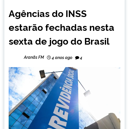
BRASIL
Agências do INSS
NOTÍCIAS
estarão fechadas nesta
sexta de jogo do Brasil
Aranãs FM
4 anos ago
4