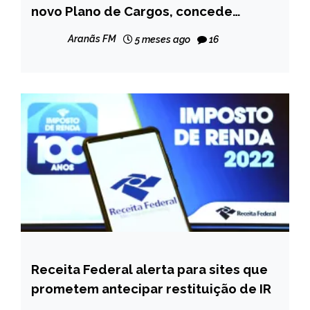
novo Plano de Cargos, concede
NOTÍCIAS
reajuste e mantém criação de cargo
Aranãs FM
5 meses ago
16
de assessor parlamentar
Receita Federal alerta para sites que
BRASIL
prometem antecipar restituição de IR
NOTÍCIAS