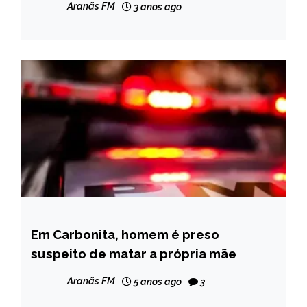
Aranãs FM
3 anos ago
Em Carbonita, homem é preso
CAPELINHA
suspeito de matar a própria mãe
MINAS
GERAIS
Aranãs FM
5 anos ago
3
NOTÍCIAS