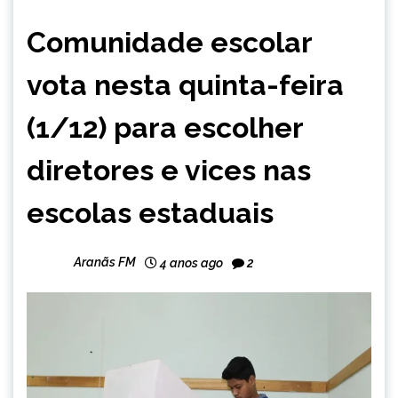
CAPELINHA
Comunidade escolar
MINAS
GERAIS
vota nesta quinta-feira
NOTÍCIAS
(1/12) para escolher
diretores e vices nas
escolas estaduais
Aranãs FM
4 anos ago
2