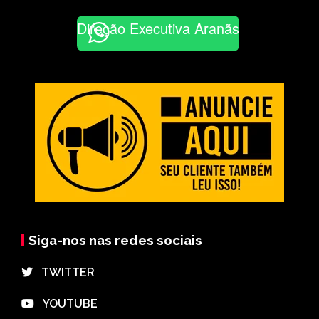
Direção Executiva Aranãs
Siga-nos nas redes sociais
⠀TWITTER
⠀YOUTUBE