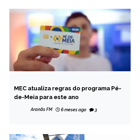
MEC atualiza regras do programa Pé-
BRASIL
de-Meia para este ano
NOTÍCIAS
Aranãs FM
6 meses ago
3