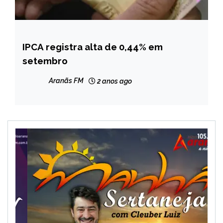
IPCA registra alta de 0,44% em
BRASIL
setembro
NOTÍCIAS
Aranãs FM
2 anos ago