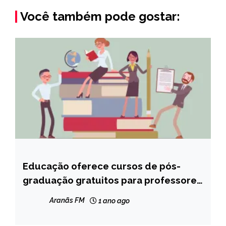
Você também pode gostar:
Educação oferece cursos de pós-
CAPELINHA
graduação gratuitos para professores
MINAS
da rede pública estadual
GERAIS
Aranãs FM
1 ano ago
NOTÍCIAS