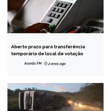
Aberto prazo para transferência
BRASIL
temporária de local de votação
NOTÍCIAS
Aranãs FM
2 anos ago