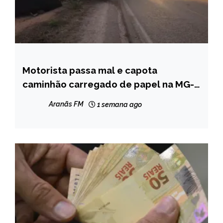
Motorista passa mal e capota
MINAS
GERAIS
caminhão carregado de papel na MG-
418, em Carlos Chagas
NOTÍCIAS
Aranãs FM
1 semana ago