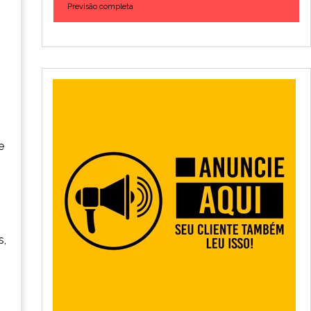
Previsão completa
e
s,