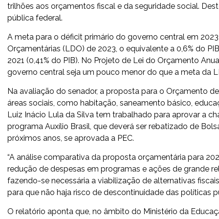
trilhões aos orçamentos fiscal e da seguridade social. Dest
pública federal.
A meta para o déficit primário do governo central em 2023 
Orçamentárias (LDO) de 2023, o equivalente a 0,6% do PI
2021 (0,41% do PIB). No Projeto de Lei do Orçamento Anual
governo central seja um pouco menor do que a meta da LD
Na avaliação do senador, a proposta para o Orçamento de 2
áreas sociais, como habitação, saneamento básico, educa
Luiz Inácio Lula da Silva tem trabalhado para aprovar a 
programa Auxílio Brasil, que deverá ser rebatizado de Bolsa
próximos anos, se aprovada a PEC.
“A análise comparativa da proposta orçamentária para 2023
redução de despesas em programas e ações de grande rele
fazendo-se necessária a viabilização de alternativas fis
para que não haja risco de descontinuidade das políticas pú
O relatório aponta que, no âmbito do Ministério da Educaçã