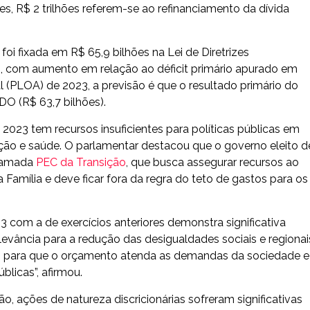
es, R$ 2 trilhões referem-se ao refinanciamento da dívida
foi fixada em R$ 65,9 bilhões na Lei de Diretrizes
B, com aumento em relação ao déficit primário apurado em
 (PLOA) de 2023, a previsão é que o resultado primário do
O (R$ 63,7 bilhões).
023 tem recursos insuficientes para políticas públicas em
ção e saúde. O parlamentar destacou que o governo eleito d
chamada
PEC da Transição
, que busca assegurar recursos ao
 Família e deve ficar fora da regra do teto de gastos para os
 com a de exercícios anteriores demonstra significativa
vância para a redução das desigualdades sociais e regionai
cais para que o orçamento atenda as demandas da sociedade e
blicas”, afirmou.
o, ações de natureza discricionárias sofreram significativas