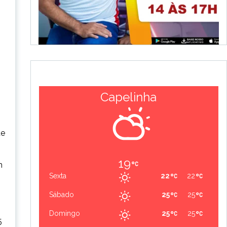
Capelinha
de
19
m
Sexta
22
22
Sábado
25
25
Domingo
25
25
5