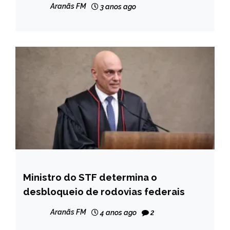
Aranãs FM
3 anos ago
Ministro do STF determina o
BRASIL
desbloqueio de rodovias federais
CAPELINHA
NOTÍCIAS
Aranãs FM
4 anos ago
2