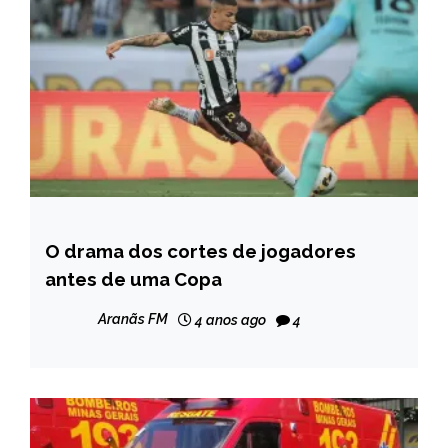
O drama dos cortes de jogadores
ESPORTES
antes de uma Copa
NOTÍCIAS
Aranãs FM
4 anos ago
4