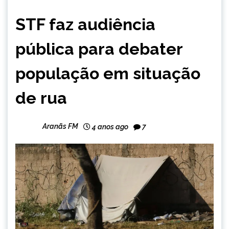
BRASIL
STF faz audiência
NOTÍCIAS
pública para debater
população em situação
de rua
Aranãs FM
4 anos ago
7