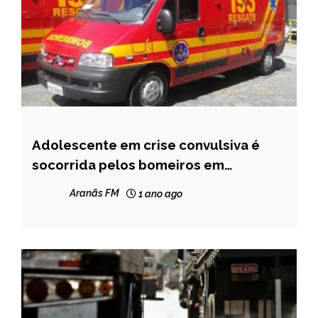
Adolescente em crise convulsiva é
NOTÍCIAS
socorrida pelos bomeiros em
Chapadinha
Aranãs FM
1 ano ago