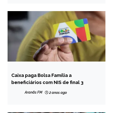
Caixa paga Bolsa Família a
BRASIL
beneficiários com NIS de final 3
NOTÍCIAS
Aranãs FM
2 anos ago