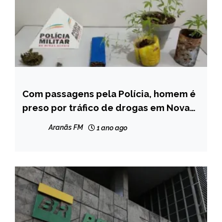
Com passagens pela Polícia, homem é
MINAS
GERAIS
preso por tráfico de drogas em Nova
Serrana
NOTÍCIAS
Aranãs FM
1 ano ago