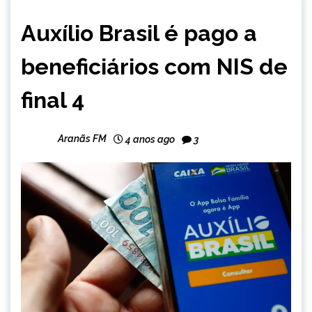
BRASIL
Auxílio Brasil é pago a
NOTÍCIAS
beneficiários com NIS de
final 4
Aranãs FM
4 anos ago
3