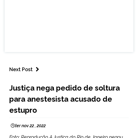
Next Post
BRASIL
Justiça nega pedido de soltura
NOTÍCIAS
para anestesista acusado de
estupro
ter nov 22 , 2022
Foto: Reprodução A Justiça do Rio de Janeiro negou