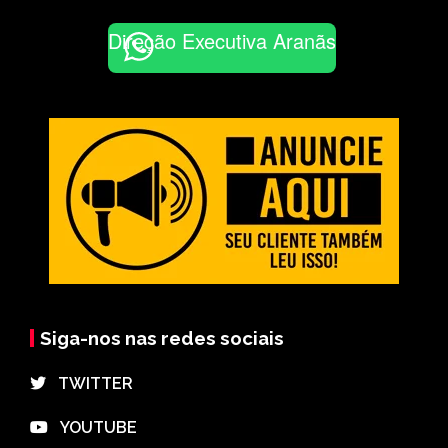
Direção Executiva Aranãs
Siga-nos nas redes sociais
⠀TWITTER
⠀YOUTUBE