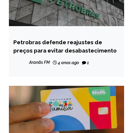
Petrobras defende reajustes de
BRASIL
preços para evitar desabastecimento
NOTÍCIAS
Aranãs FM
4 anos ago
1