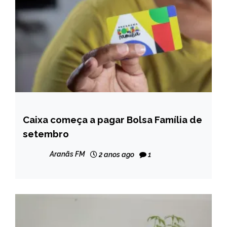
Caixa começa a pagar Bolsa Família de
BRASIL
setembro
NOTÍCIAS
Aranãs FM
2 anos ago
1