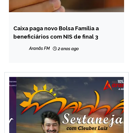
Caixa paga novo Bolsa Família a
BRASIL
beneficiários com NIS de final 3
NOTÍCIAS
Aranãs FM
2 anos ago