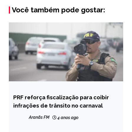
Você também pode gostar:
PRF reforça fiscalização para coibir
BRASIL
infrações de trânsito no carnaval
NOTÍCIAS
Aranãs FM
4 anos ago