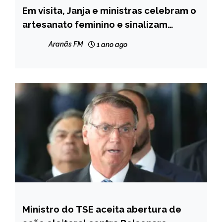
Em visita, Janja e ministras celebram o
NOTÍCIAS
artesanato feminino e sinalizam
possível presença de Lula no Vale do
Aranãs FM
1 ano ago
Jequitinhonha
Ministro do TSE aceita abertura de
BRASIL