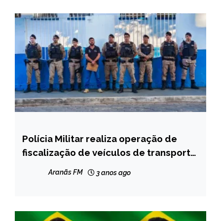
Polícia Militar realiza operação de
CAPELINHA
fiscalização de veículos de transporte
NOTÍCIAS
escolar em Capelinha
Aranãs FM
3 anos ago