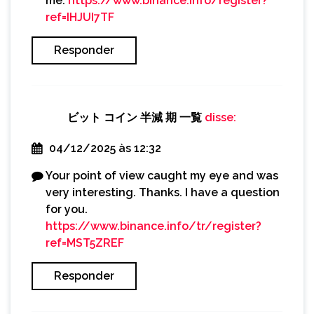
me.
https://www.binance.info/register?
ref=IHJUI7TF
Responder
ビット コイン 半減 期 一覧
disse:
04/12/2025 às 12:32
Your point of view caught my eye and was
very interesting. Thanks. I have a question
for you.
https://www.binance.info/tr/register?
ref=MST5ZREF
Responder