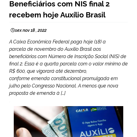
Beneficiários com NIS final 2
NOTÍCIAS
recebem hoje Auxílio Brasil
sex nov 18 , 2022
A Caixa Econômica Federal paga hoje (18) a
parcela de novembro do Auxílio Brasil aos
beneficiários com Número de Inscrição Social (NIS) de
final 2. Essa é a quarta parcela com o valor mínimo de
R$ 600, que vigorará até dezembro,
conforme emenda constitucional promulgada em
julho pelo Congresso Nacional. A menos que nova
proposta de emenda à […]