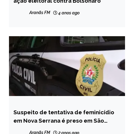
ação eleitoral contra Bolsonaro
NOTÍCIAS
Aranãs FM
4 anos ago
Suspeito de tentativa de feminicídio
MINAS
GERAIS
em Nova Serrana é preso em São
Paulo
NOTÍCIAS
Aranãs FM
2 anos ago