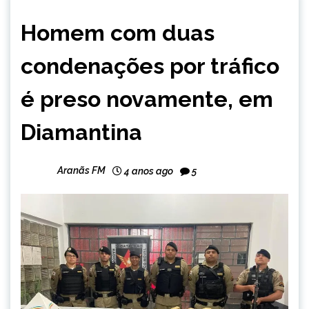
CAPELINHA
Homem com duas
MINAS
GERAIS
condenações por tráfico
NOTÍCIAS
é preso novamente, em
Diamantina
Aranãs FM
4 anos ago
5