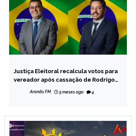
Justiça Eleitoral recalcula votos para
CAPELINHA
vereador após cassação de Rodrigo
da Saúde e Zé Alves em Capelinha
Aranãs FM
5 meses ago
4