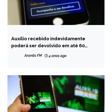
Auxílio recebido indevidamente
BRASIL
poderá ser devolvido em até 60
NOTÍCIAS
parcelas
Aranãs FM
4 anos ago