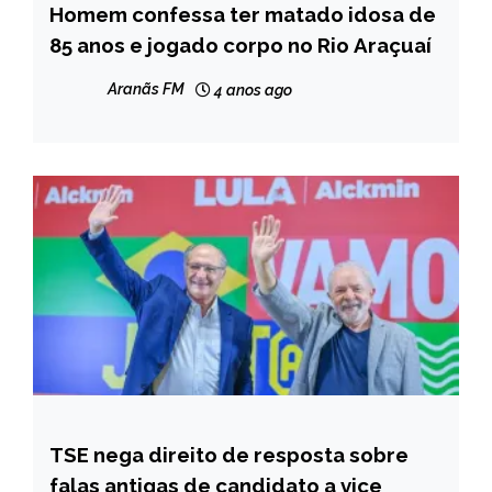
Homem confessa ter matado idosa de
CAPELINHA
85 anos e jogado corpo no Rio Araçuaí
MINAS
GERAIS
Aranãs FM
4 anos ago
NOTÍCIAS
TSE nega direito de resposta sobre
BRASIL
falas antigas de candidato a vice
NOTÍCIAS