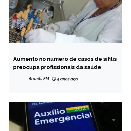
Aumento no número de casos de sífilis
MINAS
GERAIS
preocupa profissionais da saúde
NOTÍCIAS
Aranãs FM
4 anos ago