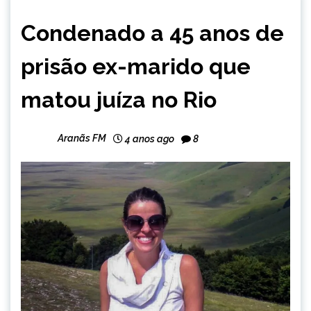
BRASIL
Condenado a 45 anos de
NOTÍCIAS
prisão ex-marido que
matou juíza no Rio
Aranãs FM
4 anos ago
8