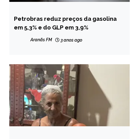
Petrobras reduz preços da gasolina
BRASIL
em 5,3% e do GLP em 3,9%
CAPELINHA
MINAS
Aranãs FM
3 anos ago
GERAIS
NOTÍCIAS