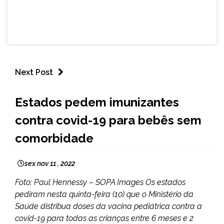
Next Post
BRASIL
Estados pedem imunizantes
NOTÍCIAS
contra covid-19 para bebês sem
comorbidade
sex nov 11 , 2022
Foto: Paul Hennessy – SOPA Images Os estados
pediram nesta quinta-feira (10) que o Ministério da
Saúde distribua doses da vacina pediátrica contra a
covid-19 para todas as crianças entre 6 meses e 2