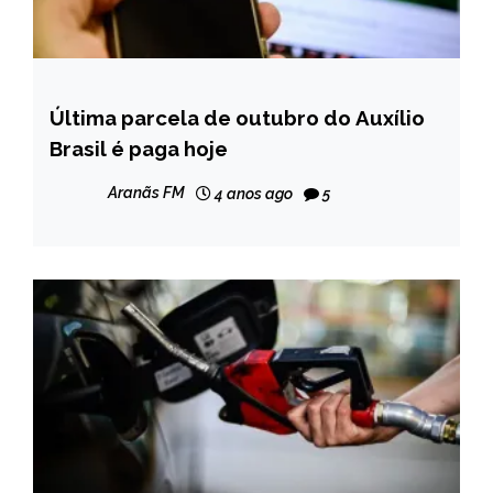
Última parcela de outubro do Auxílio
BRASIL
Brasil é paga hoje
NOTÍCIAS
Aranãs FM
4 anos ago
5