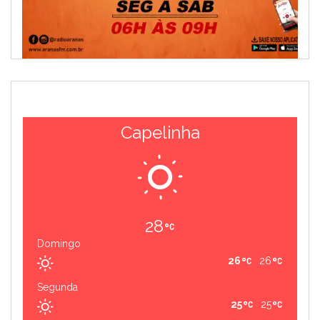
Capelinha
28
Domingo
26
26
Segunda
25
25