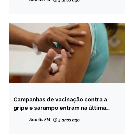
4 anos ago
Campanhas de vacinação contra a
MINAS
GERAIS
gripe e sarampo entram na última
semana
NOTÍCIAS
Aranãs FM
4 anos ago