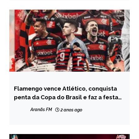
Flamengo vence Atlético, conquista
ESPORTES
penta da Copa do Brasil e faz a festa
NOTÍCIAS
na Arena MRV
Aranãs FM
2 anos ago