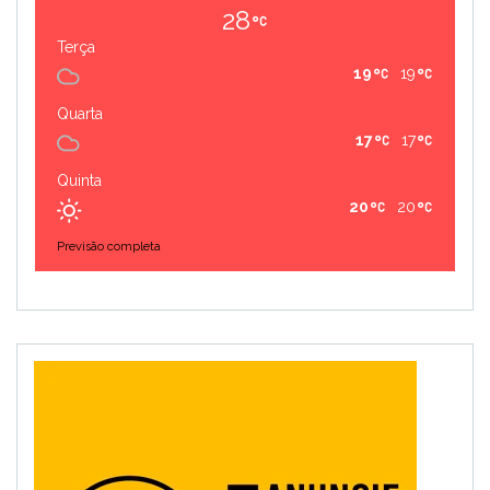
28
Terça
19
19
Quarta
17
17
Quinta
20
20
Previsão completa