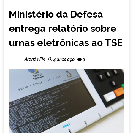
BRASIL
Ministério da Defesa
NOTÍCIAS
entrega relatório sobre
urnas eletrônicas ao TSE
Aranãs FM
4 anos ago
9