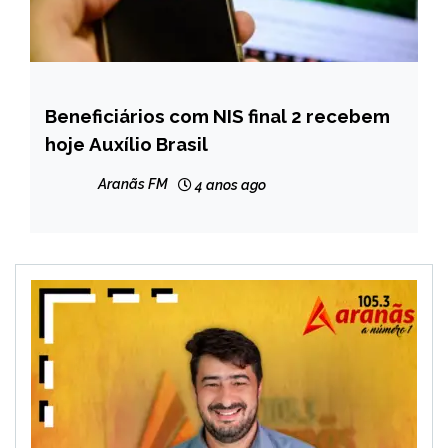
Beneficiários com NIS final 2 recebem
BRASIL
hoje Auxílio Brasil
CAPELINHA
NOTÍCIAS
Aranãs FM
4 anos ago