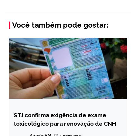
Você também pode gostar:
STJ confirma exigência de exame
BRASIL
toxicológico para renovação de CNH
NOTÍCIAS
Aranãs FM