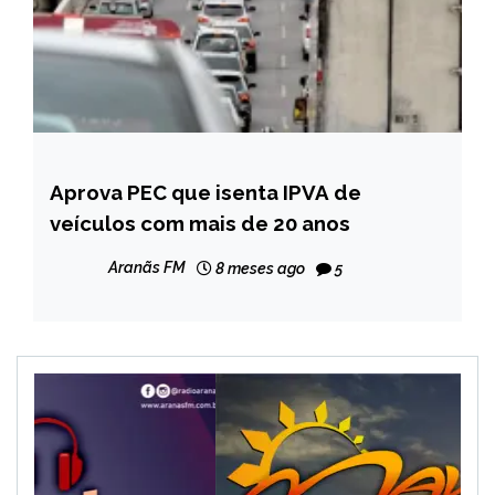
Aprova PEC que isenta IPVA de
BRASIL
veículos com mais de 20 anos
MINAS
GERAIS
Aranãs FM
8 meses ago
5
NOTÍCIAS