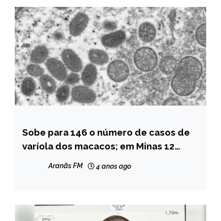
Sobe para 146 o número de casos de
MINAS
GERAIS
varíola dos macacos; em Minas 12
casos foram confirmados
NOTÍCIAS
Aranãs FM
4 anos ago