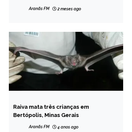
fuga
Aranãs FM
2 meses ago
Raiva mata três crianças em
MINAS
GERAIS
Bertópolis, Minas Gerais
NOTÍCIAS
Aranãs FM
4 anos ago