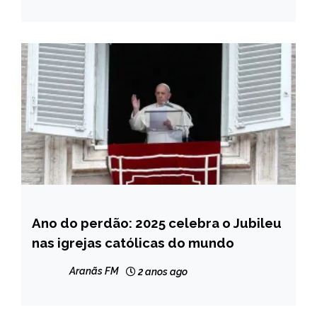
Ano do perdão: 2025 celebra o Jubileu
NOTÍCIAS
nas igrejas católicas do mundo
Aranãs FM
2 anos ago