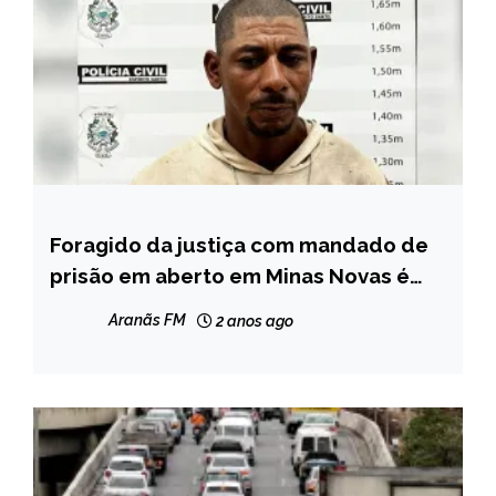
Foragido da justiça com mandado de
MINAS
GERAIS
prisão em aberto em Minas Novas é
preso no Espírito Santo
NOTÍCIAS
Aranãs FM
2 anos ago