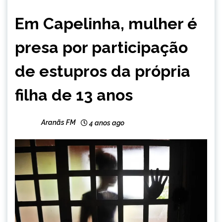
CAPELINHA
Em Capelinha, mulher é
MINAS
GERAIS
presa por participação
NOTÍCIAS
de estupros da própria
filha de 13 anos
Aranãs FM
4 anos ago