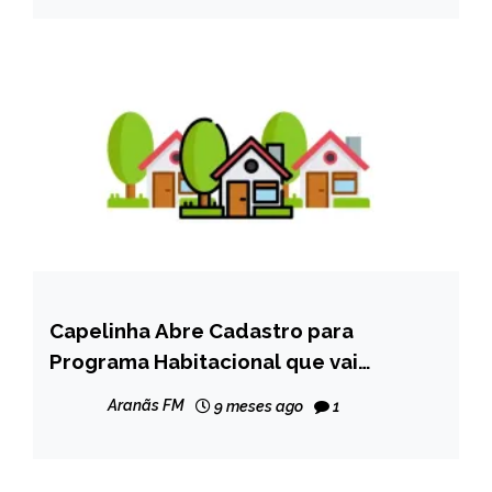
Capelinha Abre Cadastro para
CAPELINHA
Programa Habitacional que vai
NOTÍCIAS
beneficiar famílias de baixa renda
Aranãs FM
9 meses ago
1