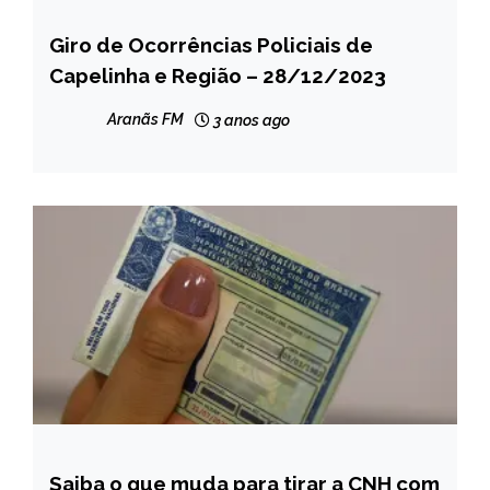
Giro de Ocorrências Policiais de
CAPELINHA
Capelinha e Região – 28/12/2023
MINAS
GERAIS
Aranãs FM
3 anos ago
NOTÍCIAS
Saiba o que muda para tirar a CNH com
BRASIL