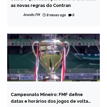
as novas regras do Contran
NOTÍCIAS
Aranãs FM
8 meses ago
6
Campeonato Mineiro: FMF define
ESPORTES
datas e horários dos jogos de volta
NOTÍCIAS