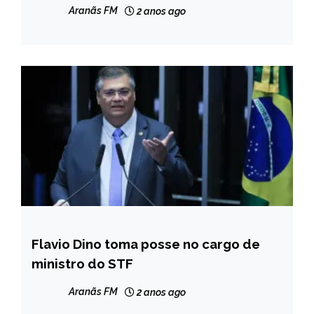
das semifinais
Aranãs FM
2 anos ago
Flavio Dino toma posse no cargo de
BRASIL
ministro do STF
NOTÍCIAS
Aranãs FM
2 anos ago