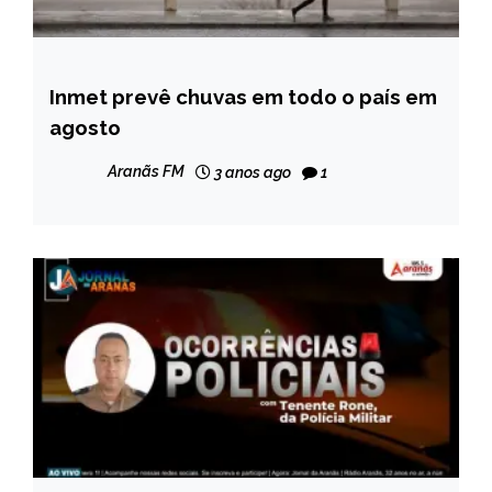
Inmet prevê chuvas em todo o país em
BRASIL
agosto
CAPELINHA
MINAS
Aranãs FM
3 anos ago
1
GERAIS
NOTÍCIAS