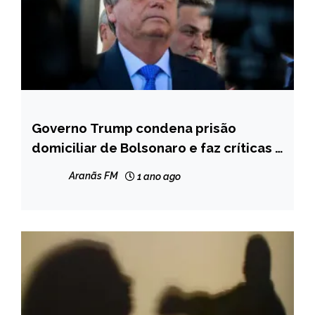
Governo Trump condena prisão
BRASIL
domiciliar de Bolsonaro e faz críticas a
NOTÍCIAS
Alexandre de Moraes
Aranãs FM
1 ano ago