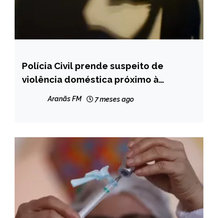
Polícia Civil prende suspeito de
MINAS
GERAIS
violência doméstica próximo à
delegacia em Diamantina
NOTÍCIAS
Aranãs FM
7 meses ago