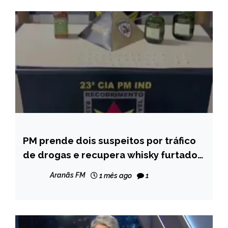
PM prende dois suspeitos por tráfico
CAPELINHA
de drogas e recupera whisky furtado
NOTÍCIAS
em Capelinha
Aranãs FM
1 mês ago
1