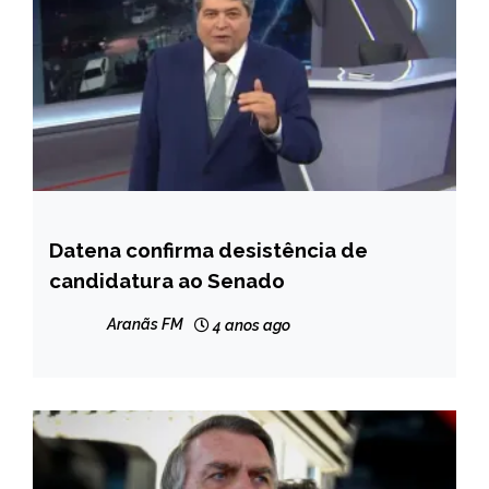
Datena confirma desistência de
BRASIL
candidatura ao Senado
ENTRETENIMENTO
Aranãs FM
4 anos ago