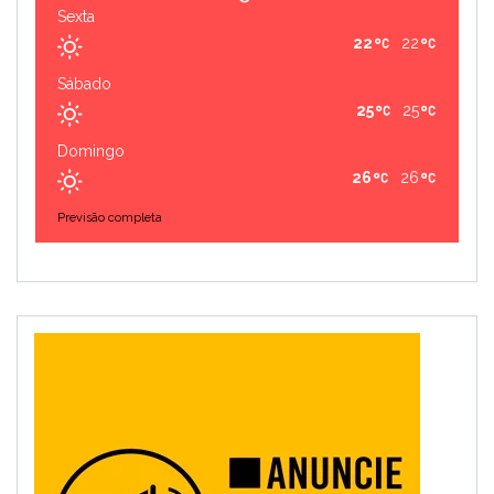
Sexta
22
22
Sábado
25
25
Domingo
26
26
Previsão completa