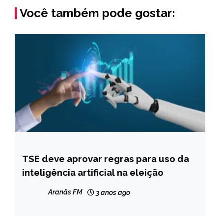
Você também pode gostar:
TSE deve aprovar regras para uso da
BRASIL
inteligência artificial na eleição
NOTÍCIAS
Aranãs FM
3 anos ago