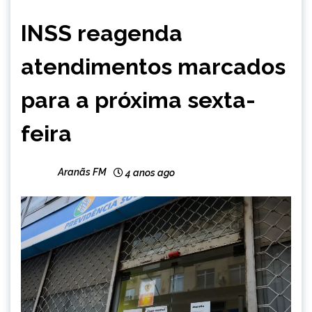
BRASIL
INSS reagenda
NOTÍCIAS
atendimentos marcados
para a próxima sexta-
feira
Aranãs FM
4 anos ago