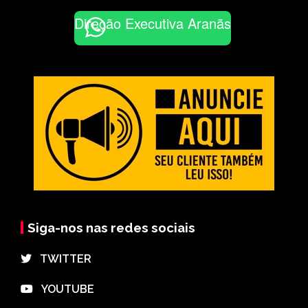
Direção Executiva Aranãs
Siga-nos nas redes sociais
⠀TWITTER
⠀YOUTUBE