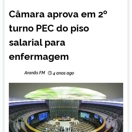
BRASIL
Câmara aprova em 2º
CAPELINHA
NOTÍCIAS
turno PEC do piso
salarial para
enfermagem
Aranãs FM
4 anos ago