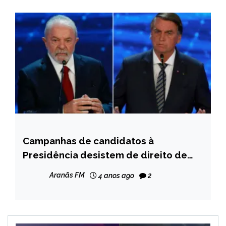
Campanhas de candidatos à
BRASIL
Presidência desistem de direito de
NOTÍCIAS
resposta
Aranãs FM
4 anos ago
2