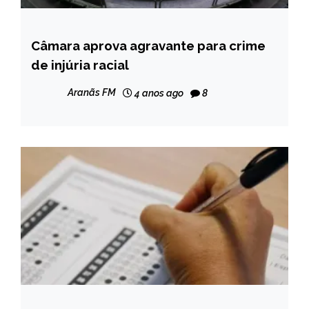
Câmara aprova agravante para crime
BRASIL
de injúria racial
NOTÍCIAS
Aranãs FM
4 anos ago
8