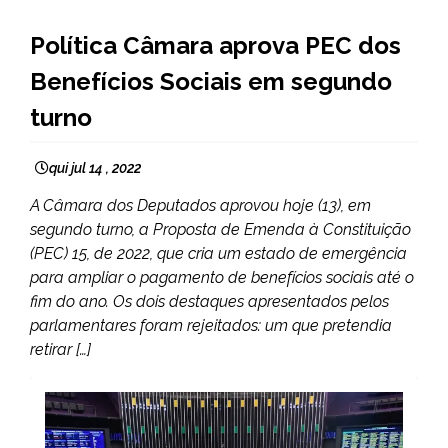
BRASIL
Política Câmara aprova PEC dos
NOTÍCIAS
Benefícios Sociais em segundo
turno
qui jul 14 , 2022
A Câmara dos Deputados aprovou hoje (13), em
segundo turno, a Proposta de Emenda à Constituição
(PEC) 15, de 2022, que cria um estado de emergência
para ampliar o pagamento de benefícios sociais até o
fim do ano. Os dois destaques apresentados pelos
parlamentares foram rejeitados: um que pretendia
retirar […]