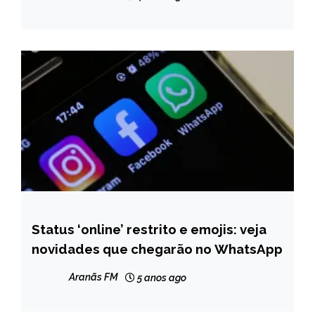
NOTÍCIAS
Status ‘online’ restrito e emojis: veja
BRASIL
novidades que chegarão no WhatsApp
NOTÍCIAS
Aranãs FM
5 anos ago