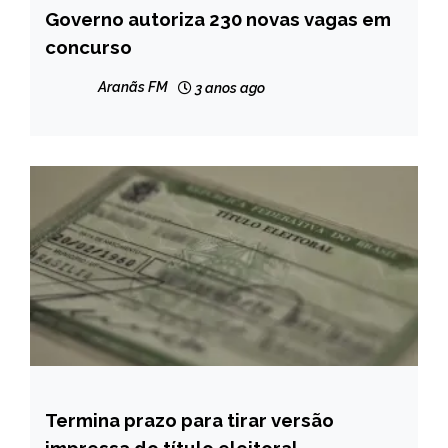
Governo autoriza 230 novas vagas em
BRASIL
concurso
NOTÍCIAS
Aranãs FM
3 anos ago
Termina prazo para tirar versão
BRASIL