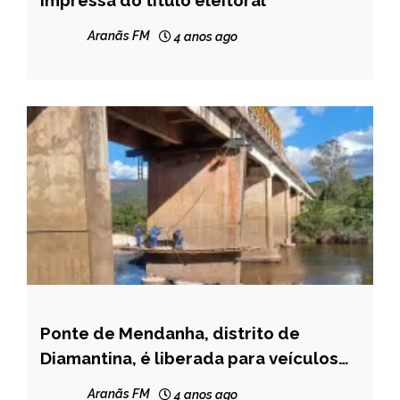
impressa do título eleitoral
NOTÍCIAS
Aranãs FM
4 anos ago
Ponte de Mendanha, distrito de
CAPELINHA
Diamantina, é liberada para veículos
MINAS
leves
GERAIS
Aranãs FM
4 anos ago