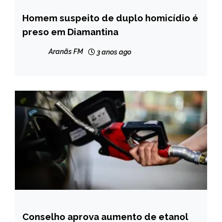
Homem suspeito de duplo homicídio é
CAPELINHA
preso em Diamantina
MINAS
GERAIS
Aranãs FM
3 anos ago
NOTÍCIAS
Conselho aprova aumento de etanol
BRASIL