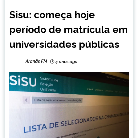
BRASIL
Sisu: começa hoje
CAPELINHA
NOTÍCIAS
período de matrícula em
universidades públicas
Aranãs FM
4 anos ago