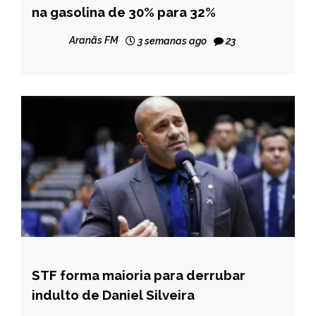
na gasolina de 30% para 32%
NOTÍCIAS
Aranãs FM
3 semanas ago
23
STF forma maioria para derrubar
BRASIL
indulto de Daniel Silveira
NOTÍCIAS