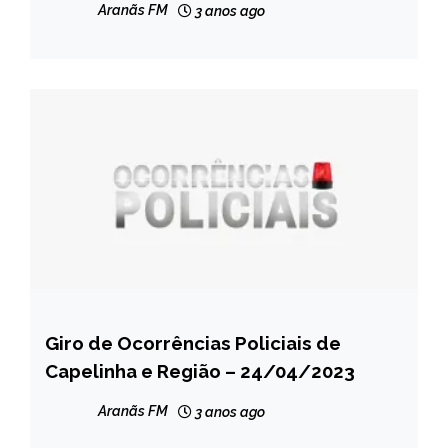
Aranãs FM
3 anos ago
Giro de Ocorrências Policiais de
CAPELINHA
Capelinha e Região – 24/04/2023
MINAS
GERAIS
Aranãs FM
3 anos ago
NOTÍCIAS