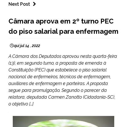
Next Post
BRASIL
Câmara aprova em 2º turno PEC
CAPELINHA
do piso salarial para enfermagem
NOTÍCIAS
qui jul 14 , 2022
A Câmara dos Deputados aprovou nesta quarta-feira
(13), em segundo turno, a proposta de emenda à
Constituição (PEC) que estabelece o piso salarial
nacional de enfermeiros, técnicos de enfermagem,
auxiliares de enfermagem e parteiras. A proposta
segue para promulgação. Segundo o parecer da
relatora, deputada Carmen Zanotto (Cidadania-SC),
o objetivo […]