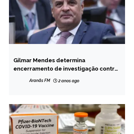
Gilmar Mendes determina
BRASIL
encerramento de investigação contra
Aécio Neves
Aranãs FM
2 anos ago