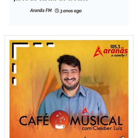
MINAS
Aranãs FM
3 anos ago
GERAIS
NOTÍCIAS