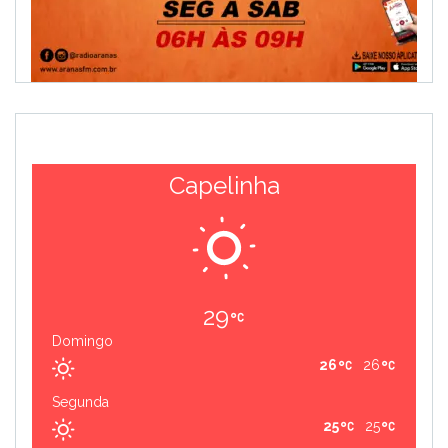
Capelinha
29
Domingo
26
26
Segunda
25
25